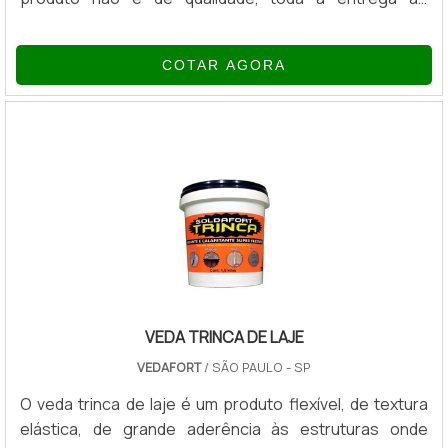
consumidor final é comprometida, afinal, além de
produzir um bom material, seu acabamento também
COTAR AGORA
precisa ser de qualidade.Quando se trata de produtos
confeccionados em plástico, a preocupação deve ser
ainda maior, uma vez que esse tipo de material não se
colore com qualquer pigmentação, assim como não
mantém a coloração com facilidade.QUALIDADE DOS P.
VEDA TRINCA DE LAJE
VEDAFORT
/ SÃO PAULO - SP
O veda trinca de laje é um produto flexível, de textura
elástica, de grande aderência às estruturas onde