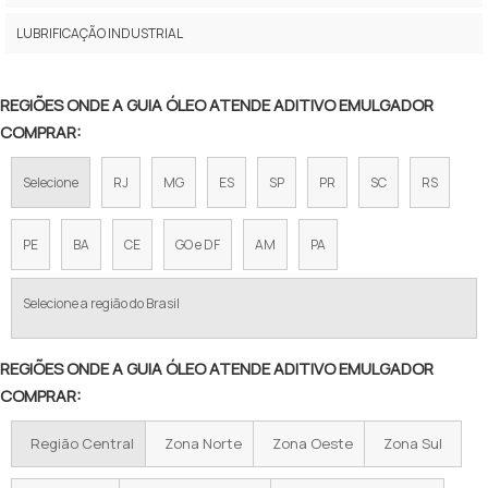
ADITIVO EMULGADOR PELÍCULA
LUBRIFICAÇÃO INDUSTRIAL
ADITIVO EMULGADOR PREÇO
ADITIVO EMULGADOR REDUZIR TENSÃO SUPERFICIAL
REGIÕES ONDE A GUIA ÓLEO ATENDE ADITIVO EMULGADOR
COMPRAR:
ADITIVO EMULGADOR RESISTÊNCIA
Selecione
RJ
MG
ES
SP
PR
SC
RS
ADITIVO EMULGADOR SULFONATO
ADITIVO EMULGADOR SULFONATO DE SÓDIO
PE
BA
CE
GO e DF
AM
PA
ADITIVO EMULGADOR SULFONATO DE SÓDIO SINTÉTICO
Selecione a região do Brasil
ADITIVO EMULGADOR VALOR
REGIÕES ONDE A GUIA ÓLEO ATENDE ADITIVO EMULGADOR
ADITIVOS INDÚSTRIA TÊXTIL
COMPRAR:
ADITIVOS PARA LUBRIFICANTES INDUSTRIAIS
Região Central
Zona Norte
Zona Oeste
Zona Sul
ADITIVOS PROTETORES DE SUPERFÍCIE