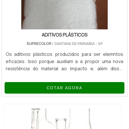
ADITIVOS PLÁSTICOS
SUPRECOLOR
/ SANTANA DE PARNAÍBA - SP
Os aditivos plásticos produzidos para ser elemntos
eficazes. Isso porque auxiliam a a propor uma nova
resistência do material ao impacto e, além disso,
melhoram a finalização do material, aumentando ou
reduzindo a sua dureza. É visível que os aditivos em
COTAR AGORA
plásticos possuem inúmeros pontos positivos
relacionados ao seu uso, os aditivos ainda são ótimos
materiais para reduzir o custo do plástico.É
IMPORTANTE CONFERIR OS TIPOS DE PRODUTOExi...