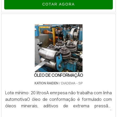
COTAR AGORA
membrana resistente após sua aplicação. Para que
uma residência seja mantida por muito tempo com boa
aparência e segura, é necessário que os construtores
civis efetuem todos os processos para isso, porém, a
impermeabilização nem sempre está inclusa no p.
ÓLEO DE CONFORMAÇÃO
KATION RAIDEN
/ DIADEMA - SP
Lote mínimo: 20 litrosA emrpesa não trabalha com linha
automotivaO óleo de conformação é formulado com
óleos minerais, aditivos de extrema pressão,
untuosidade, inibidores de corrosão e antioxidantes. É