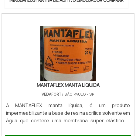
IMAGEM ILUSTRATIVA DE ADITIVO EMULGADOR COMPRAR
MANTAFLEX MANTA LÍQUIDA
VEDAFORT
/ SÃO PAULO - SP
A MANTAFLEX manta líquida, é um produto
impermeabilizante a base de resina acrílica solvente em
água que confere uma membrana super elástico e
flexível, ideal para coberturas sem trânsito como lajes,
paredes externa, telhas e calhas, formando uma