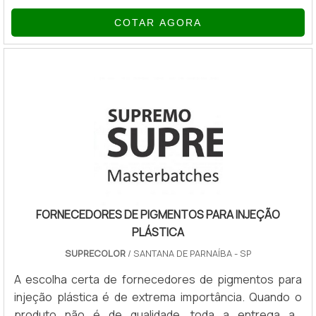
para laboratório é desaglomerador de partículas e
COTAR AGORA
pigmentos ou cargas até o seu menor tamanho original,
com baixa viscosidade de operação em parceria com
dispersantes e umectantes ajuda a manter a dispersão
estável. A eficiência do Kady Mill resulta numa economia
de tempo, energia e ganho em produtivida.
FORNECEDORES DE PIGMENTOS PARA INJEÇÃO
PLÁSTICA
SUPRECOLOR
/ SANTANA DE PARNAÍBA - SP
A escolha certa de fornecedores de pigmentos para
injeção plástica é de extrema importância. Quando o
produto não é de qualidade, toda a entrega ao