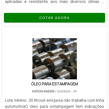
aplicadas e resistente aos mais diversos climas e
temperaturas, graças a sua base de componentes
acrílicos, que formam uma membrana protetora
COTAR AGORA
impermeável. O USO DO VEDA TRINCA NO COMBATE A
RACHADURASSua aplicação permite vedar todo tipo de
fissura ou rachadura, desde que não seja profunda.
Além disso, combate infiltrações e a severa retenção
de umidade. Reduz também a temperatura na parte int.
ÓLEO PARA ESTAMPAGEM
KATION RAIDEN
/ DIADEMA - SP
Lote mínimo: 20 litrosA emrpesa não trabalha com linha
automotivaO óleo para estampagem tem indicações