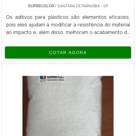
SUPRECOLOR
/ SANTANA DE PARNAÍBA - SP
Os aditivos para plásticos são elementos eficazes,
pois eles ajudam a modificar a resistência do material
ao impacto e, além disso, melhoram o acabamento do
material, aumentando ou reduzindo a sua dureza. É
visível que os aditivos em plásticos possuem inúmeros
COTAR AGORA
pontos positivos relacionados ao seu uso, os aditivos
ainda são ótimos materiais para reduzir o custo do
plástico.TIPOS DE ADITIVOS UTILIZADOS EM
PLÁSTICOSExistem quatro tipos dif...