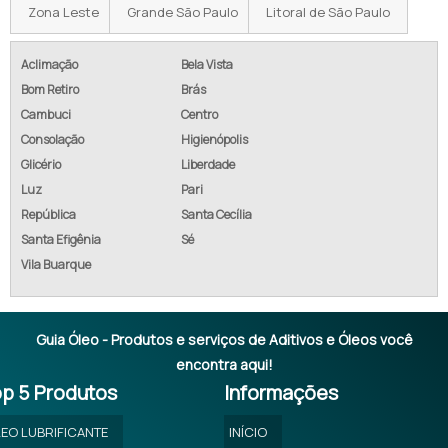
Zona Leste
Grande São Paulo
Litoral de São Paulo
ADITIVOS QUÍMICOS PARA LUBRIFICANTES
COMPRAR ADITIVO EMULGADOR
Aclimação
Bela Vista
Bom Retiro
Brás
COTAÇÃO ADITIVO EMULGADOR
Cambuci
Centro
Consolação
Higienópolis
COTAR ADITIVO EMULGADOR
Glicério
Liberdade
EMPRESA DE ADITIVO EMULGADOR
Luz
Pari
República
Santa Cecília
EMPRESA DE ADITIVO EMULGADOR INDUSTRIAL TÊXTIL
Santa Efigênia
Sé
Vila Buarque
FÁBRICA DE ADITIVO EMULGADOR
Guia Óleo - Produtos e serviços de Aditivos e Óleos você
encontra aqui!
p 5 Produtos
Informações
EO LUBRIFICANTE
INÍCIO