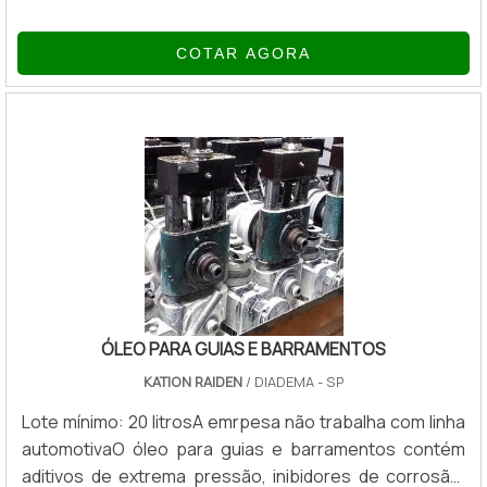
Esse produto foi criado especificamente para
fabricação de tubos. As suas maiores características
COTAR AGORA
são a proteção temporária em superfície metálica e a
lubricidade. O tempo de proteção varia de acordo com
a armazenagem do material. Seu descarte deve ser
feito por empresas devidamente apropriadas de
acordo com as normas ambientais. Vanta.
ÓLEO PARA GUIAS E BARRAMENTOS
KATION RAIDEN
/ DIADEMA - SP
Lote mínimo: 20 litrosA emrpesa não trabalha com linha
automotivaO óleo para guias e barramentos contém
aditivos de extrema pressão, inibidores de corrosão,