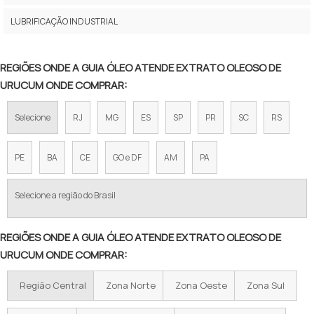
EXTRATO OLEOSO DE URUCUM CORANTE
LUBRIFICAÇÃO INDUSTRIAL
EXTRATO OLEOSO DE URUCUM CORANTE COMPRAR
EXTRATO OLEOSO DE URUCUM CORANTE NATURAL
REGIÕES ONDE A GUIA ÓLEO ATENDE EXTRATO OLEOSO DE
URUCUM ONDE COMPRAR:
EXTRATO OLEOSO DE URUCUM CORANTE NATURAL COMPRAR
Selecione
RJ
MG
ES
SP
PR
SC
RS
EXTRATO OLEOSO DE URUCUM CORANTE NATURAL COTAR
EXTRATO OLEOSO DE URUCUM CORANTE NATURAL PREÇO
PE
BA
CE
GO e DF
AM
PA
EXTRATO OLEOSO DE URUCUM CORANTE PREÇO
Selecione a região do Brasil
EXTRATO OLEOSO DE URUCUM CORANTE VALOR
REGIÕES ONDE A GUIA ÓLEO ATENDE EXTRATO OLEOSO DE
EXTRATO OLEOSO DE URUCUM COTAÇÃO
URUCUM ONDE COMPRAR:
EXTRATO OLEOSO DE URUCUM COTAR
Região Central
Zona Norte
Zona Oeste
Zona Sul
EXTRATO OLEOSO DE URUCUM EMPRESA