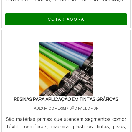
aditivos que proporcionam elevada resistência térmica,
a formação de espuma, o combate contra o desgaste
COTAR AGORA
e a oxidação. O produto possui elevado índice de
viscosidade, indicado para sistemas hidráulicos e de
lubrificação, onde ocorrem variações sensíveis de
temperatura. O diferencial fica por conta da alta
aditivação, sendo classificado como HLP .
RESINAS PARA APLICAÇÃO EM TINTAS GRÁFICAS
ADEXIM COMEXIM
/ SÃO PAULO - SP
São matérias primas que atendem segmentos como:
Têxtil, cosméticos, madeira, plásticos, tintas, pisos,