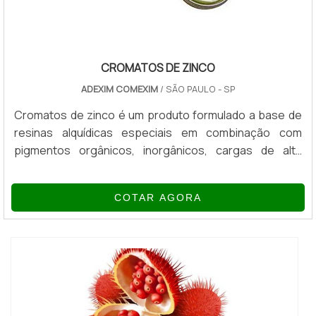
CROMATOS DE ZINCO
ADEXIM COMEXIM
/ SÃO PAULO - SP
Cromatos de zinco é um produto formulado a base de
resinas alquídicas especiais em combinação com
pigmentos orgânicos, inorgânicos, cargas de alta
qualidade e solventes aromáticos e alifáticos, isento de
benzeno, com alto teor de cromato, proporcionando
COTAR AGORA
ótima aderência às superfícies, rápida secagem, fácil
aplicação, ótima flexibilidade e resistências as
intempéries. INFORMAÇÕES SOBRE O PRODUTOO uso
é indicado para aplicações de fins an...