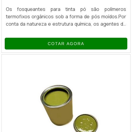
Os fosqueantes para tinta pó são polímeros
termofixos orgânicos sob a forma de pós moídos.Por
conta da natureza e estrutura química, os agentes de
fosqueamento orgânicos podem ser utilizados como
aditivo único ou como um agente “mateante”
COTAR AGORA
suplementar numa variedade de materiais de
revestimento.VANTAGENS DO PRODUTODado o
elevado poder de fosqueamento, as dosagens
necessárias para redução do brilho são baixas o
suficiente para...