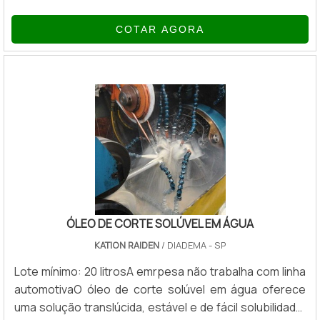
compostos químicos que são adicionados aos óleos
COTAR AGORA
básicos para aperfeiçoar os atributos
lubrificantes.QUALIDADE E EFICÁCIA NAS SUBSTÂNCIAS
DE ADITIVOSA fim de solucionar as variadas demandas
apresentadas pelos segmentos industriais, a
empresas de aditivos conta com uma grande
diversidade de itens, des.
ÓLEO DE CORTE SOLÚVEL EM ÁGUA
KATION RAIDEN
/ DIADEMA - SP
Lote mínimo: 20 litrosA emrpesa não trabalha com linha
automotivaO óleo de corte solúvel em água oferece
uma solução translúcida, estável e de fácil solubilidade.