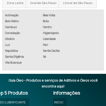
Zona Leste
Grande São Paulo
Litoral de São Paulo
EXTRATO OLEOSO DE URUCUM FÁBRICA
EXTRATO OLEOSO DE URUCUM FABRICANTE
Aclimação
Bela Vista
Bom Retiro
Brás
EXTRATO OLEOSO DE URUCUM FORNECEDOR
Cambuci
Centro
Consolação
Higienópolis
EXTRATO OLEOSO DE URUCUM INDÚSTRIA
Glicério
Liberdade
EXTRATO OLEOSO DE URUCUM ONDE COMPRAR
Luz
Pari
República
Santa Cecília
EXTRATO OLEOSO DE URUCUM ONDE ENCONTRAR
Santa Efigênia
Sé
Vila Buarque
EXTRATO OLEOSO DE URUCUM ORÇAMENTO
Guia Óleo - Produtos e serviços de Aditivos e Óleos você
encontra aqui!
p 5 Produtos
Informações
EO LUBRIFICANTE
INÍCIO