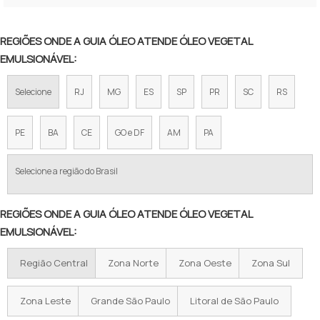
ADITIVO PARA ÓLEO ORÇAMENTO
ADITIVO PARA ÓLEO ORÇAR
REGIÕES ONDE A GUIA ÓLEO ATENDE ÓLEO VEGETAL
EMULSIONÁVEL:
ADITIVO PARA ÓLEO PREÇO
Selecione
RJ
MG
ES
SP
PR
SC
RS
ADITIVO PARA ÓLEO DE MOTOR
ADITIVO PARA ÓLEO
PE
BA
CE
GO e DF
AM
PA
ADITIVO PARA ÓLEO CANSADO
Selecione a região do Brasil
ADITIVOS PARA ÓLEOS LUBRIFICANTES
REGIÕES ONDE A GUIA ÓLEO ATENDE ÓLEO VEGETAL
ADITIVO PARA ÓLEO MOTOR
EMULSIONÁVEL:
ADITIVO NO ÓLEO
Região Central
Zona Norte
Zona Oeste
Zona Sul
ADITIVO ÓLEO LUBRIFICANTE
Zona Leste
Grande São Paulo
Litoral de São Paulo
ADITIVO PARA ENGROSSAR ÓLEO