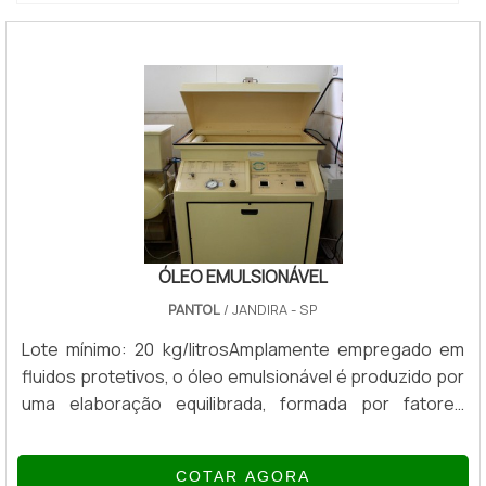
ÓLEO EMULSIONÁVEL
PANTOL
/ JANDIRA - SP
Lote mínimo: 20 kg/litrosAmplamente empregado em
fluidos protetivos, o óleo emulsionável é produzido por
uma elaboração equilibrada, formada por fatores
emulsionantes, bactericidas e sabões balanceados de
maneira que retardam a corrosão e viabilizam sua
COTAR AGORA
aplicação em grande parte dos óleos minerais