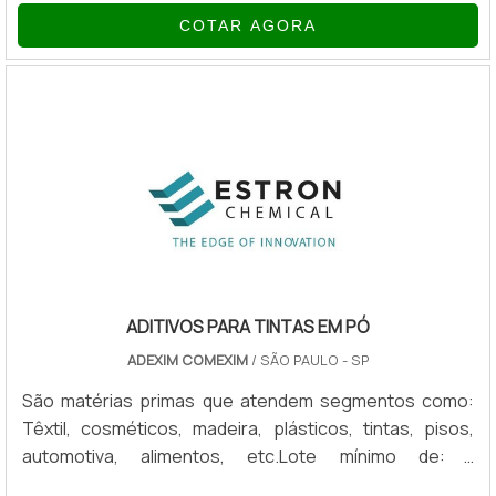
nesse procedimento. Modificar as formas naturais do
COTAR AGORA
plástico – tanto esteticamente, como sendo um
produto, de fato – é um ato importante e que tende a
ser de acordo com as normas nacionais e
internacionais.Com isso, a fábrica de pigmentos para
plásticos pode modificar a cor .
ADITIVOS PARA TINTAS EM PÓ
ADEXIM COMEXIM
/ SÃO PAULO - SP
São matérias primas que atendem segmentos como:
Têxtil, cosméticos, madeira, plásticos, tintas, pisos,
automotiva, alimentos, etc.Lote mínimo de: 1
embalagem - 20kgAditivos para Tintas Estron