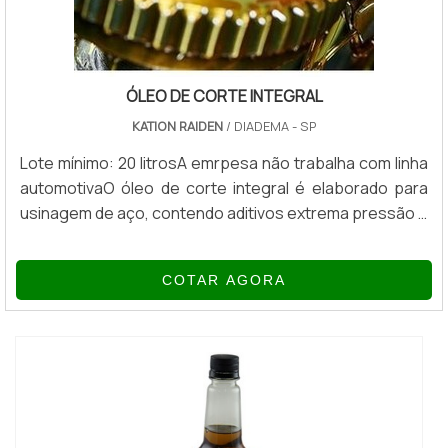
ÓLEO DE CORTE INTEGRAL
KATION RAIDEN
/ DIADEMA - SP
Lote mínimo: 20 litrosA emrpesa não trabalha com linha
automotivaO óleo de corte integral é elaborado para
usinagem de aço, contendo aditivos extrema pressão e
anti-desgaste inseridos em óleo mineral. Esta mistura
lhe confere efeitos sinérgicos, proporcionado redução
COTAR AGORA
no desgaste do ferramental, bem como superior
acabamento em peças usinadas. Isento de cloro, ele se
torna um produto de baixo impacto ambiental,
eliminando as causas de de...