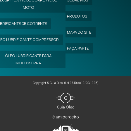
LUBRIFICANTE DE CORRENTE DE
SOBRE NÓS
MOTO
ÓLEO EMULSIONÁVEL
PRODUTOS
FABRICANTES DE ADITIVOS
BRIFICANTE DE CORRENTE
MAPA DO SITE
ÁCIDO RICINOLEICO POLIMERIZADO
EO LUBRIFICANTE COMPRESSOR
ÓLEO TÊXTIL
FAÇA PARTE
ÓLEO LUBRIFICANTE PARA
ÓLEO VEGETAL EMULSIONÁVEL
MOTOSSERRA
Copyright © Guia Óleo. (Lei 9610 de 19/02/1998)
é um parceiro