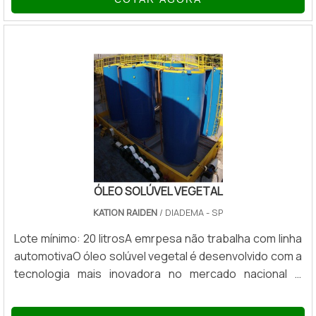
manter o perfil de cor vibrante e forte que os
consumidores esperam de seu produto sem o uso de
corantes artificiais. Mas hoje em dia é muito utilizado o
corante para pães, que pode ser feito de um produto
natural que não faça mal a saúde. Também po.
ÓLEO SOLÚVEL VEGETAL
KATION RAIDEN
/ DIADEMA - SP
Lote mínimo: 20 litrosA emrpesa não trabalha com linha
automotivaO óleo solúvel vegetal é desenvolvido com a
tecnologia mais inovadora no mercado nacional e
internacional. Indicado para usinagem de diversos tipos
de metais ferrosos e não ferrosos, como aços de alto