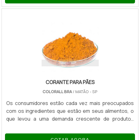
relacionados à parafina, que podem ser encontrados
no mercado. VANTAGENS E DEMAIS PROPRIEDADES DO
ÓLEO TIPO EMULSIONÁVELDefinido para o ensaio de
corrosão Bosch, a emulsão consta com 5%, do óleo
com o.
CORANTE PARA PÃES
COLORALL BRA
/ MATÃO - SP
Os consumidores estão cada vez mais preocupados
com os ingredientes que estão em seus alimentos, o
que levou a uma demanda crescente de produtos
elaborados a partir de fontes naturais e com menos
aditivos. Os fabricantes de pão enfrentam o desafio de
COTAR AGORA