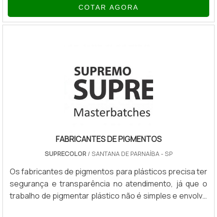
COTAR AGORA
benefícios para quem faz o seu uso, veja alguns
exemplos: Maior resistência mecânica; Redução de
fissuras na argamassa e concreto; Promove a
aderência e impermeabilidade; Evita fungos e
bactérias.Para que a aplicação seja bem-sucedida, é
essencial que superfície q.
FABRICANTES DE PIGMENTOS
SUPRECOLOR
/ SANTANA DE PARNAÍBA - SP
Os fabricantes de pigmentos para plásticos precisa ter
segurança e transparência no atendimento, já que o
trabalho de pigmentar plástico não é simples e envolve
conhecimento detalhado sobre os produtos utilizados