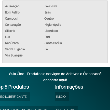
ADITIVO PARA OLEO SEMI SINTETICO
Aclimação
Bela Vista
Bom Retiro
Brás
ADITIVO CONSUMO ÓLEO
Cambuci
Centro
Consolação
Higienópolis
ADITIVO LIMPEZA ÓLEO
Glicério
Liberdade
ADITIVO PARA ÓLEO A VENDA
Luz
Pari
República
Santa Cecília
ADITIVO PARA ÓLEO ANTICORROSIVO
Santa Efigênia
Sé
Vila Buarque
ADITIVO PARA ÓLEO ANTICORROSIVO PREÇO
ÉSTER QUIMICA ORGANICA
Guia Óleo - Produtos e serviços de Aditivos e Óleos você
ÓLEO PARA MÁQUINAS INDUSTRIAIS
encontra aqui!
p 5 Produtos
Informações
ÓLEOS LUBRIFICANTES INDUSTRIAIS
EO LUBRIFICANTE
INÍCIO
ÓLEO EMULSIONÁVEL
ÓLEO PARA REDUTORES INDUSTRIAIS