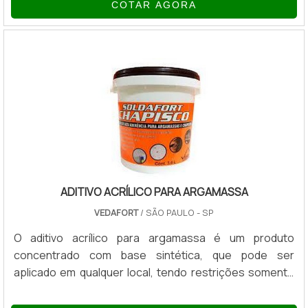
COTAR AGORA
e baixo carbono, alumínio grau automotivo, ligas de aço,
ferro fundido/nodular/cinzento, titânio, cobre e aço
inoxidável. A principal característica do produto é o
poder de lubricidade oferecido através de
combinações vegetais, estere.
ADITIVO ACRÍLICO PARA ARGAMASSA
VEDAFORT
/ SÃO PAULO - SP
O aditivo acrílico para argamassa é um produto
concentrado com base sintética, que pode ser
aplicado em qualquer local, tendo restrições somente
para ambientes com mais de 45°C.VANTAGENS DO
ADITIVO ACRÍLICOEste produto oferece diversos