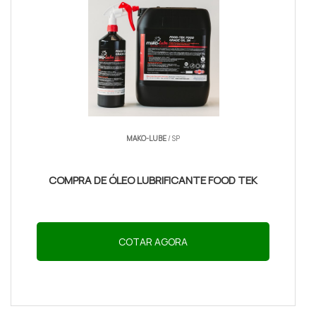
Indicador
Detalhe explicado
relevante
Aplicação correta pode reduzir
Redução de
rangidos em 10–15 dB, indicando
ruído (dB)
menor atrito nas juntas
MAKO-LUBE
/ SP
Reaplicar a cada 6–12 meses
Intervalo de
dependendo de uso e exposição
COMPRA DE ÓLEO LUBRIFICANTE FOOD TEK
manutenção
a água/sal; ajuste conforme
inspeção visual
COTAR AGORA
Aplicar lubrificante específico antes de viagens
longas aumenta confiabilidade da porta e reduz
risco de falha em estrada.