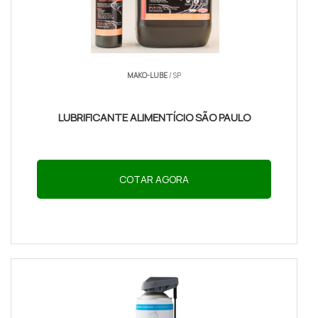
Veja mais:
Lubrificação Industrial
|
Óleos Minerais
.
IMPORTÂNCIA DA LUBRIFICAÇÃO:
PROTEGER PORTAS E PREVENIR
DESGASTE
MAKO-LUBE
/ SP
Aplicar lubrificante para porta de carro regular evita
LUBRIFICANTE ALIMENTÍCIO SÃO PAULO
ruídos, travamentos e corrosão nas articulações;
ação simples que preserva funcionalidade da porta
e reduz custo com peças no médio prazo.
COTAR AGORA
PROTEÇÃO PRÁTICA QUE PROLONGA
VIDA ÚTIL SEM ALTERAR ROTINA DO
PROPRIETÁRIO
A lubrificante para porta de carro forma uma barreira
que reduz atrito entre pinos, fechaduras e guias,
retardando o desgaste de componentes metálicos
e borrachas. Estudos de campo de oficinas mostram