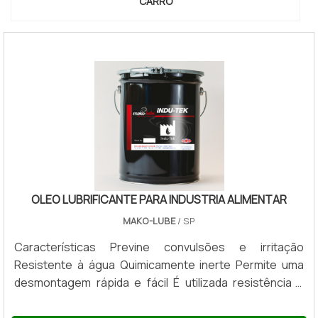
CARRO
Evite grafite solto em áreas onde poeira se acumula
e prefira lubrificantes que não atraiam sujeira.
Após aplicação, abra e feche a porta lentamente 10–
15 vezes para espalhar o produto de forma direta
pelas superfícies. Verifique alinhamento das
borrachas e ajuste se notar ruídos. Para manutenção
geral, repita o procedimento a cada 6–12 meses ou
quando notar resistência diferente no movimento;
registre a data e o produto usado para referência
futura.
OLEO LUBRIFICANTE PARA INDUSTRIA ALIMENTAR
Limpar e secar a área antes de aplicar
MAKO-LUBE
/ SP
Aplicar produto pontualmente com bico ou haste
Características Previne convulsões e irritação
fina
Resistente à água Quimicamente inerte Permite uma
desmontagem rápida e fácil É utilizada resistência a
Abrir e fechar a porta várias vezes para distribuir e
temperaturas muito altas. Descrição do produto O
limpar excesso