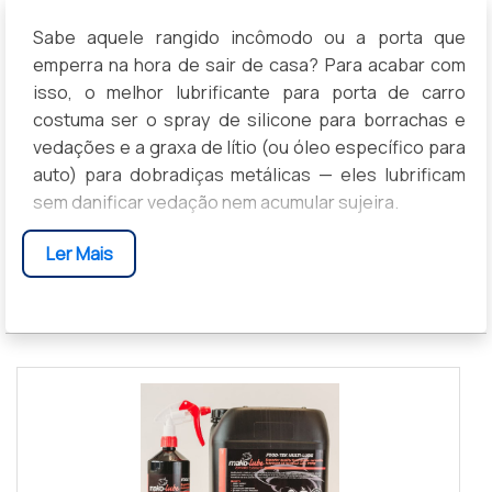
Sabe aquele rangido incômodo ou a porta que
emperra na hora de sair de casa? Para acabar com
isso, o melhor lubrificante para porta de carro
costuma ser o spray de silicone para borrachas e
vedações e a graxa de lítio (ou óleo específico para
auto) para dobradiças metálicas — eles lubrificam
sem danificar vedação nem acumular sujeira.
Por que isso importa: portas bem lubrificadas evitam
Ler Mais
ruídos, vazamentos, desgaste prematuro e até
problemas de fechamento que comprometem a
segurança; a seguir você vai aprender como
escolher o produto certo para cada peça, aplicar
corretamente sem erros que danifiquem peças ou
atraíam sujeira, e com que frequência fazer a
manutenção para manter seu carro funcionando e
silencioso.