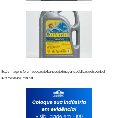
inspeções periódicas: ações simples agora evitam
falhas, prolongam componentes e mantêm conforto
e segurança para todos os ocupantes.
PERGUNTAS FREQUENTES
QUAL O MELHOR LUBRIFICANTE PARA
PORTA DE CARRO?
O melhor lubrificante para porta de carro depende
da peça a ser lubrificada: para dobradiças e trincos,
sprays à base de silicone ou lubrificantes de óleo
Estas imagens foram obtidas de bancos de imagens públicas e disponível
leve são ideais; para trilhos e mecanismos internos
livremente na internet
do vidro, lubrificantes à base de silicone em spray
evitam acúmulo de sujeira. Produtos específicos
para automóveis costumam oferecer proteção
contra ferrugem e repelência à água.
Evite usar somente óleo fino ou graxa pesada em
borrachas de vedação, pois podem atrair poeira ou