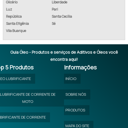
Glicério
Liberdade
Luz
Pari
ÓLEO MINERAL EMULSIONÁVEL A 2
República
Santa Cecília
ÓLEO MINERAL EMULSIONÁVEL A VENDA
Santa Efigênia
Sé
Vila Buarque
ÓLEO MINERAL EMULSIONÁVEL COMPRAR
ÓLEO MINERAL EMULSIONÁVEL COTAÇÃO
Guia Óleo - Produtos e serviços de Aditivos e Óleos você
encontra aqui!
p 5 Produtos
Informações
EO LUBRIFICANTE
INÍCIO
LUBRIFICANTE DE CORRENTE DE
SOBRE NÓS
MOTO
PRODUTOS
BRIFICANTE DE CORRENTE
MAPA DO SITE