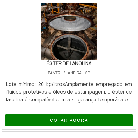
e medicamentos com altas concentrações de minerais.
O seu consumo ajuda n.
ÉSTER DE LANOLINA
PANTOL
/ JANDIRA - SP
Lote mínimo: 20 kg/litrosAmplamente empregado em
fluidos protetivos e óleos de estampagem, o éster de
lanolina é compatível com a segurança temporária em
combate a corrosões, que tem a necessidade de
atender as normas de Salt Spray e as normas de
COTAR AGORA
câmara úmida, ambas da ABNT. Devido suas
características de constituição de filme protetor, o