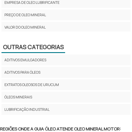
EMPRESA DE OLEO LUBRIFICANTE
PREÇO DE OLEO MINERAL
VALOR DO OLEO MINERAL
OLEO MINERAL NATURAL
OUTRAS CATEGORIAS
ONDE ENCONTRAR OLEO MINERAL
ADITIVOS EMULGADORES
ÓLEO MINERAL EMULSIONÁVEL
ADITIVOS PARA ÓLEOS
OLEO LUBRIFICANTE INDUSTRIAL
EXTRATOS OLEOSOS DE URUCUM
OLEO MINERAL COMPRAR
ÓLEOS MINERAIS
ÓLEO MINERAL LUBRAX
LUBRIFICAÇÃO INDUSTRIAL
OLEO MINERAL MOTOR
COMPRAR OLEO MINERAL
REGIÕES ONDE A GUIA ÓLEO ATENDE OLEO MINERAL MOTOR: