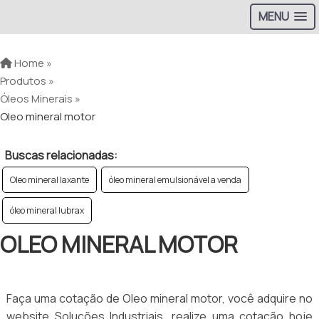
MENU
Home »
Produtos »
Óleos Minerais »
Oleo mineral motor
Buscas relacionadas:
Oleo mineral laxante
óleo mineral emulsionável a venda
óleo mineral lubrax
OLEO MINERAL MOTOR
Faça uma cotação de Oleo mineral motor, você adquire no
website Soluções Industriais, realize uma cotação hoje