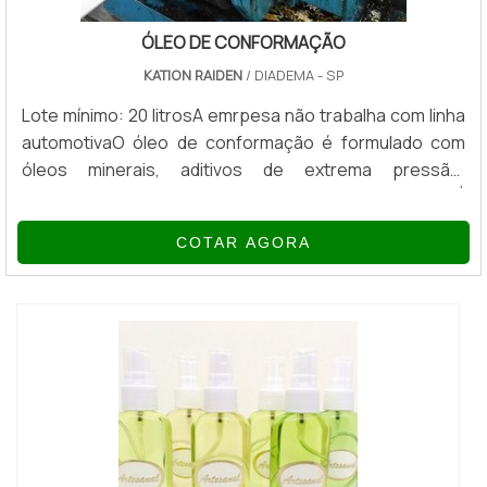
ÓLEO DE CONFORMAÇÃO
KATION RAIDEN
/ DIADEMA - SP
Lote mínimo: 20 litrosA emrpesa não trabalha com linha
automotivaO óleo de conformação é formulado com
óleos minerais, aditivos de extrema pressão,
untuosidade, inibidores de corrosão e antioxidantes. É
recomendado para o uso em ampla gama de ligas,
COTAR AGORA
incluindo aços em geral, aços inoxidáveis e metais não
ferrosos, excelente para a conformação de latão e
cobre. Também é usado em operações de
estampagem leve a media severidade, tais como e...