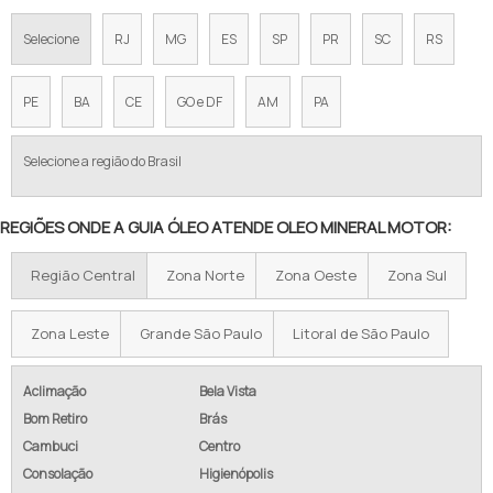
OLEO DE MINERAL
Selecione
RJ
MG
ES
SP
PR
SC
RS
ÓLEO MINERAL EMULSIONÁVEL ONDE COMPRAR
PE
BA
CE
GO e DF
AM
PA
COMPRAR ÓLEO MINERAL EMULSIONÁVEL
Selecione a região do Brasil
COTAÇÃO ÓLEO MINERAL EMULSIONÁVEL
COTAR ÓLEO MINERAL EMULSIONÁVEL
REGIÕES ONDE A GUIA ÓLEO ATENDE OLEO MINERAL MOTOR:
EMPRESA DE ÓLEO MINERAL EMULSIONÁVEL
Região Central
Zona Norte
Zona Oeste
Zona Sul
FÁBRICA DE ÓLEO MINERAL EMULSIONÁVEL
Zona Leste
Grande São Paulo
Litoral de São Paulo
FABRICANTE DE ÓLEO MINERAL EMULSIONÁVEL
Aclimação
Bela Vista
FORNECEDOR DE ÓLEO MINERAL EMULSIONÁVEL
Bom Retiro
Brás
GRAXA LUBRIFICANTE COM BASE DE ÓLEO MINERAL G 67
Cambuci
Centro
Consolação
Higienópolis
LUBRIFICAÇÃO DE FIBRAS TÊXTEIS