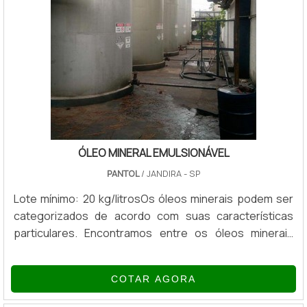
ÓLEO MINERAL EMULSIONÁVEL
PANTOL
/ JANDIRA - SP
Lote mínimo: 20 kg/litrosOs óleos minerais podem ser
categorizados de acordo com suas características
particulares. Encontramos entre os óleos minerais
existentes os chamados óleos minerais parafínicos,
que possuem em sua composição maior concentração
COTAR AGORA
de hidrocarbonetos e parafina, sendo também menos
suscetíveis a variações de temperatura e viscosidade;