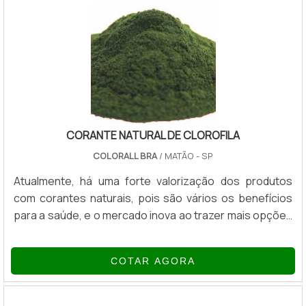
CORANTE NATURAL DE CLOROFILA
COLORALL BRA
/ MATÃO - SP
Atualmente, há uma forte valorização dos produtos
com corantes naturais, pois são vários os benefícios
para a saúde, e o mercado inova ao trazer mais opções
de corantes de origem natural, sendo uma delas o
corante natural de clorofila. Os benefícios da clorofila A
COTAR AGORA
clorofila é o que dá a cor verde às plantas, a partir
dessa substância é extraído o corante natural da
clorofila. É muito utilizado em alimentos, dieta de detox,