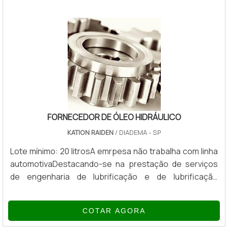
são alcançados através de uma atuação realizada de
maneira menos direta em relação ao
material.VANTAGENS DO PIGMENTO PARA
PLÁSTICOSPara que seus resultad.
FORNECEDOR DE ÓLEO HIDRÁULICO
KATION RAIDEN
/ DIADEMA - SP
Lote mínimo: 20 litrosA emrpesa não trabalha com linha
automotivaDestacando-se na prestação de serviços
de engenharia de lubrificação e de lubrificação
industrial, com tecnologia própria e uma linha de
produtos completa, o fornecedor de óleo hidráulico
COTAR AGORA
apresenta produtos de alta performance, indicados às
empresas que querem obter melhorias em suas