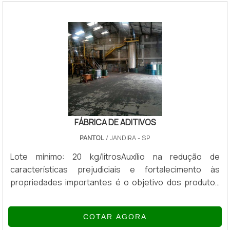
produções através de adequada relação custo-
benefício.Benefícios ao encontrar um bom
fornecedorA linha de produtos foi formulada para
aumentar a produ.
FÁBRICA DE ADITIVOS
PANTOL
/ JANDIRA - SP
Lote mínimo: 20 kg/litrosAuxílio na redução de
características prejudiciais e fortalecimento às
propriedades importantes é o objetivo dos produtos
desenvolvidos pela fábrica de aditivos, que elabora
compostos químicos que são adicionados aos óleos
COTAR AGORA
básicos para aperfeiçoar os atributos