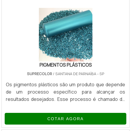
ainda maior, uma vez que esse tipo de material não se
colore com qualquer pigmentação, assim como não
mantém a coloração com facilidade.QUALIDADE DE
PIGMENTOS.
PIGMENTOS PLÁSTICOS
SUPRECOLOR
/ SANTANA DE PARNAÍBA - SP
Os pigmentos plásticos são um produto que depende
de um processo específico para alcançar os
resultados desejados. Esse processo é chamado de
Masterbatch, a maior especialidade de uma empresa
séria e com resultados eficientes.Não basta que o
COTAR AGORA
pigmento para plástico seja misturado ao material
durante a sua fabricação, pois, os melhores resultados