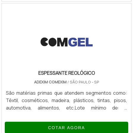
lubrificantes.QUALIDADE E EFICÁCIA NAS SUBSTÂNCIAS
DE ADITIVOSA fim de solucionar as variadas demandas
apresentadas pelos segmentos industriais, a
empresas de aditivos conta com uma grande
diversidade de itens, des.
ESPESSANTE REOLÓGICO
ADEXIM COMEXIM
/ SÃO PAULO - SP
São matérias primas que atendem segmentos como:
Têxtil, cosméticos, madeira, plásticos, tintas, pisos,
automotiva, alimentos, etc.Lote mínimo de: 1
embalagem - 20kgUso do espessanteO espessante
reológico ComGel é um silicato de Alumínio e Magnésio
COTAR AGORA
de uso em bases aquosas ou solvente. Não alimenta