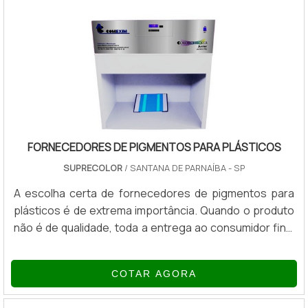
éster dispõe de excepcionais propriedades
anticorrosivas.APLICAÇÕES E PARTICULARIDADES DO
ÉSTER TIPO LANOLINASua utilização pode variar de
acordo com o segment.
FORNECEDORES DE PIGMENTOS PARA PLÁSTICOS
SUPRECOLOR
/ SANTANA DE PARNAÍBA - SP
A escolha certa de fornecedores de pigmentos para
plásticos é de extrema importância. Quando o produto
não é de qualidade, toda a entrega ao consumidor final
é comprometida, afinal, além de produzir um bom
material, seu acabamento também precisa ser de
COTAR AGORA
qualidade.Quando se trata de produtos
confeccionados em plástico, a preocupação deve ser