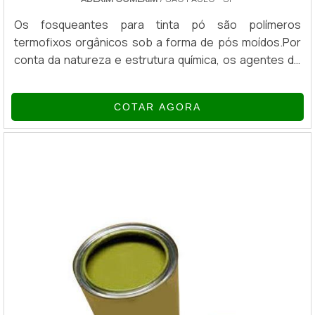
Os fosqueantes para tinta pó são polímeros
termofixos orgânicos sob a forma de pós moídos.Por
conta da natureza e estrutura química, os agentes de
fosqueamento orgânicos podem ser utilizados como
aditivo único ou como um agente “mateante”
COTAR AGORA
suplementar numa variedade de materiais de
revestimento.VANTAGENS DO PRODUTODado o
elevado poder de fosqueamento, as dosagens
necessárias para redução do brilho são baixas o
suficiente para...