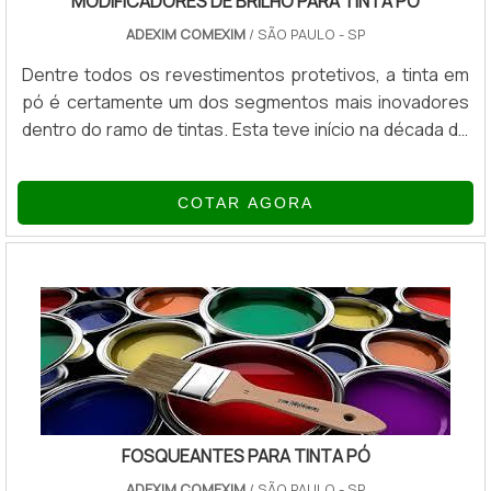
MODIFICADORES DE BRILHO PARA TINTA PÓ
ADEXIM COMEXIM
/ SÃO PAULO - SP
Dentre todos os revestimentos protetivos, a tinta em
pó é certamente um dos segmentos mais inovadores
dentro do ramo de tintas. Esta teve início na década de
50 como isolante elétrico, mas está em constante
crescimento e desenvolvimento até os dias de hoje.
COTAR AGORA
Uns dos principais produtos para a finalização são os
modificadores de brilho para tinta pó.MAIS SOBRE O
PRODUTOA tinta em pó é composta basicamente de 5
tipos diferentes de componen...
FOSQUEANTES PARA TINTA PÓ
ADEXIM COMEXIM
/ SÃO PAULO - SP