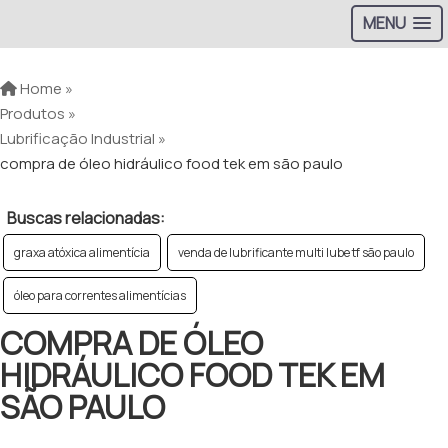
MENU
Home »
Produtos »
Lubrificação Industrial »
compra de óleo hidráulico food tek em são paulo
Buscas relacionadas:
graxa atóxica alimentícia
venda de lubrificante multi lube tf são paulo
óleo para correntes alimentícias
COMPRA DE ÓLEO
HIDRÁULICO FOOD TEK EM
SÃO PAULO