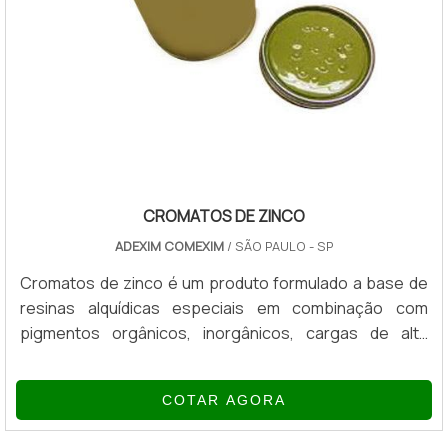
CROMATOS DE ZINCO
ADEXIM COMEXIM
/ SÃO PAULO - SP
Cromatos de zinco é um produto formulado a base de
resinas alquídicas especiais em combinação com
pigmentos orgânicos, inorgânicos, cargas de alta
qualidade e solventes aromáticos e alifáticos, isento de
benzeno, com alto teor de cromato, proporcionando
COTAR AGORA
ótima aderência às superfícies, rápida secagem, fácil
aplicação, ótima flexibilidade e resistências as