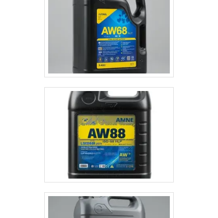
LS25 é um óleo de corrente especializado premium
com propriedades de lubrificação superiores,
totalmente sintético, estendendo assim os intervalos
de lubrificação e manutenção. O Food-Tek Hot Chan
LS25 é um óleo sintético estável para correntes,
projetado para operar em altas temperaturas. Contém
antioxidantes, aditivos EP e antidesgaste, além de
inibidores de corrosão para melhor desempenho. Este
produto é formulado especificamente com um pacote
de aditivos com baixa emissão de fumaça, tornando-o
ideal para uso em correntes de fornos com chama viva
extremamente quente. Este lubrificante não contém
aditivos sólidos. Aplicações Correntes de produção de
alimentos e panificação de alta temperatura,
transportadores aéreos, correntes têxteis – stentors
etc. Correntes de fogões e secadoras, correntes de
prensas contínuas de painéis de partículas e a maioria
das correntes que operam em temperaturas elevadas.