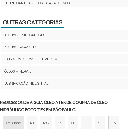
LUBRIFICANTES ESPECIAIS PARA FORNOS
LUBRIFICANTES ESPECIAIS PARA INDÚSTRIA DE PANIFICAÇÃO
OUTRAS CATEGORIAS
LUBRIFICANTES PARA CORRENTES DE FORNOS INDUSTRIAIS
ADITIVOS EMULGADORES
LUBRIFICANTES PARA INDÚSTRIA DE PANIFICAÇÃO
ADITIVOS PARA ÓLEOS
LUBRIFICAÇÃO DE CORRENTES DE PANIFICAÇÃO
EXTRATOS OLEOSOS DE URUCUM
VENDA DE LUBRIFICANTE MULTI LUBE TF SÃO PAULO
ÓLEOS MINERAIS
ÓLEO DE CORRENTE ALTA TEMPERATURA
LUBRIFICAÇÃO INDUSTRIAL
ÓLEO HIDRÁULICO SEGURO PARA ALIMENTOS
ÓLEO LUBRIFICANTE ATÓXICO PARA CORRENTES DE FORNOS
REGIÕES ONDE A GUIA ÓLEO ATENDE COMPRA DE ÓLEO
HIDRÁULICO FOOD TEK EM SÃO PAULO:
ÓLEO LUBRIFICANTE GRAU ALIMENTÍCIO
Selecione
RJ
MG
ES
SP
PR
SC
RS
ÓLEO PARA CORRENTES ALIMENTÍCIAS