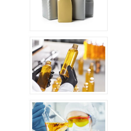
objetiva.
Se houver reação adversa ao produto no motor ou
sistema de combustível, nossa central registra
ocorrência e instrui sobre coleta de amostra. No
contato, você receberá checklist de verificação —
quilometragem, data de uso e foto do painel — e um
protocolo de atendimento numerado; isso permite
rastreio do pedido de ajuda e agiliza a aprovação de
ressarcimento ou substituição conforme os termos da
garantia.
Para consultas preventivas, consulte informacao
técnica no portal antes da aplicação; lá constam ficha
de segurança e ensaios de compatibilidade. Ao falar
conosco, o atendimento indica temperatura ideal,
dosagem recomendada e intervalos de manutenção.
Se precisar de ajuda adicional, a equipe agenda
suporte presencial com laboratório parceiro ou orienta