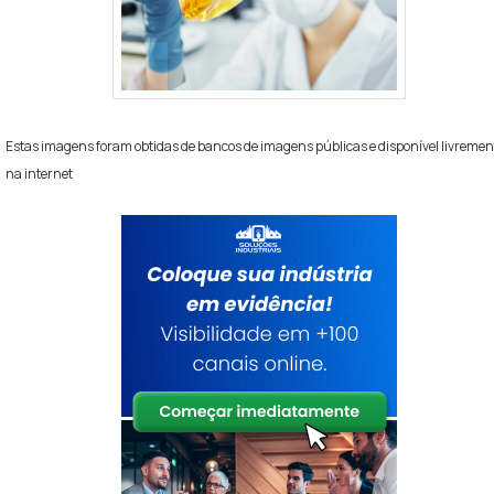
envio para análise, reduzindo risco de
indisponibilidade do veículo.
Documentos necessários: nota fiscal, foto do lote,
relatório de uso
Estas imagens foram obtidas de bancos de imagens públicas e disponível livremen
Canais: chat (resposta imediata), telefone (horário
na internet
comercial), formulário técnico (análises)
Garantia: validade, cobertura por lote e processo de
ressarcimento
Para agilizar atendimento, envie código do lote e fotos
do frasco ao primeiro contato; acelera a análise técnica
e a resolução.
Siga o protocolo da nossa central, use os canais de
contato indicados e consulte informacao antes de
aplicar; fale conosco para receber ajuda rápida e