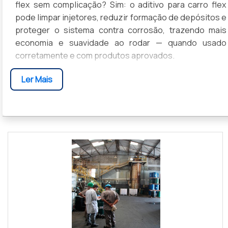
flex sem complicação? Sim: o aditivo para carro flex
pode limpar injetores, reduzir formação de depósitos e
proteger o sistema contra corrosão, trazendo mais
economia e suavidade ao rodar — quando usado
corretamente e com produtos aprovados.
Entender quando usar, quais tipos escolher, como
Ler Mais
dosar e que cuidados ter evita desperdício e
problemas no motor; nas próximas seções você vai
descobrir sinais que indicam necessidade de aditivo,
diferenças entre formulações, passo a passo de
aplicação segura e dicas para escolher a opção certa
para o seu veículo.
1. O QUE É ADITIVO PARA CARRO FLE
E SEUS BENEFÍCIOS PARA O MOTOR
Aditivo para carro flex é um produto formulado para
otimizar a mistura de etanol e gasolina, removendo