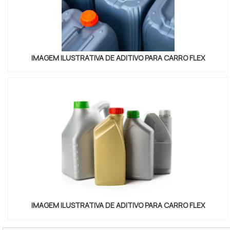
Remoção de borras no cabo e dutos: reduz
obstruções e perda de potência
Diluição de sujeiras no tanque: facilita extração pelo
IMAGEM ILUSTRATIVA DE ADITIVO PARA CARRO FLEX
filtro
Tratar preventivamente evita desmontagens caras: um
tanque tratado a cada 5–10 mil km é custo-benefício
claro.
Aplicar o aditivo para combustivel conforme rótulo
limpa borras e sujeiras, melhora a combustao e reduz
intervenções corretivas no sistema de combustível.
4. TECNOLOGIA E COMPOSIÇÃO:
COMO ESCOLHEMOS O MELHOR
ADITIVO
IMAGEM ILUSTRATIVA DE ADITIVO PARA CARRO FLEX
Item 4 detalha a tecnologia e composição decisivas