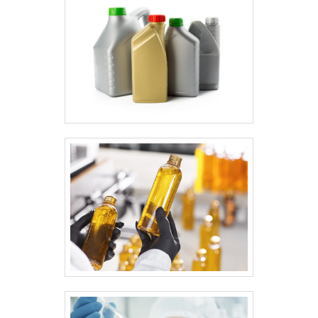
operação e desempenho do sistema.
ORIENTAÇÃO DIRETA PARA COMPRAS E
USO SEGURO
Comece reunindo informação técnica do manual do
fabricante: especificação de glycol, pontos de
congelamento/ebulição e compatibilidade com
metais e borrachas. Se o veículo precisa de um
fluido específico, sinalize isso; estamos disponíveis
para esclarecer dúvidas técnicas e indicar
alternativas seguras. Caso precise de um laudo de
compatibilidade, peça ajuda para evitar corrosão e
falhas prematuras.
Na prática, compare rótulos: concentrações de
monoetilenoglicol, aditivos anticorrosivos e
intervalos de troca. Um produto certificado com
especificação OEM reduz risco de contaminação e