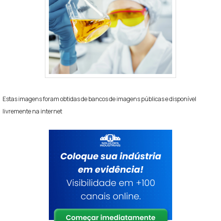
manutenção extra. Se tiver histórico de
superaquecimento ou mistura de fluidos, solicite
informação detalhada e auxílio do nosso time:
conseguimos orientar sobre flushing, propor
soluções e fornecer referências de aplicação.
Ao decidir a compra, verifique prazo de troca
recomendado e testes de qualidade simples (ponto
Estas imagens foram obtidas de bancos de imagens públicas e disponível
de gel e condutividade). Se precisa de instruções de
livremente na internet
instalação, estamos prontos para fornecer passo a
passo e checagens pós-troca. Para dúvidas
específicas, traga dados do veículo; nossa ajuda
inclui análise de compatibilidade e recomendações
práticas para uso seguro conosco.
Verifique especificação do manual antes de
comprar
Peça ajuda se houve mistura ou