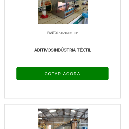
concentrado formulado compatível com juntas de
borracha evita inchaço e vazamentos. A escolha de
aditivos biocidas também previne crescimento
microbiano, preservando eficiência por mais ciclos
térmicos.
PANTOL
/ JANDIRA - SP
Glicol + água desmineralizada: base térmica e
ADITIVOS INDÚSTRIA TÊXTIL
anticongelante
Inibidores de corrosão: fosfatos, nitritos ou
boratos conforme compatibilidade
COTAR AGORA
Aditivos: dispersantes, biocidas e agentes
antiespuma para estabilidade
Escolher um composto quimico concentrado
compatível com juntas e um anticorrosivo
concentrado formulado específico reduz
manutenção preventiva.