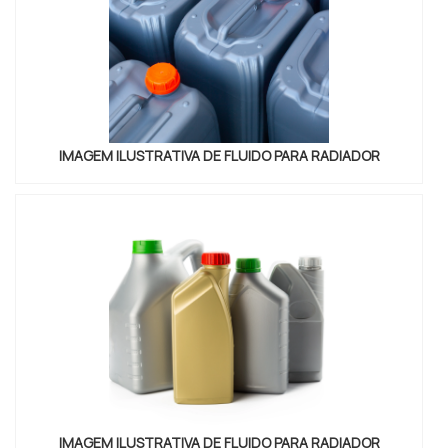
combina detergentes mais suaves e aditivos que
beneficiam sistemas com alumínio, reduzindo
necessidade de manutenção preventiva e
minimizando vazamentos por corrosão localizada.
Aplicação direta: ao trocar o fluido, drene e limpe o
IMAGEM ILUSTRATIVA DE FLUIDO PARA RADIADOR
circuito conforme a recomendação do fabricante do
veículo; misture na proporção indicada para atingir
proteção contra congelamento e
sobreaquecimento. Para oficinas, manter estoque
de três tipos facilita atendimento: formulação
padrão, alta temperatura e rosa para sistemas
sensíveis a metais. Registrar a cor e tipo do fluido
em histórico do veículo evita incompatibilidades
futuras.
Etilenoglicol: alto desempenho térmico, atenção à
toxicidade
IMAGEM ILUSTRATIVA DE FLUIDO PARA RADIADOR