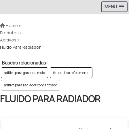
MENU
Home »
Produtos »
Aditivos »
Fluido Para Radiador
Buscas relacionadas:
aditivo para gasolina moto
fluido de arrefecimento
aditivo para radiador concentrado
FLUIDO PARA RADIADOR