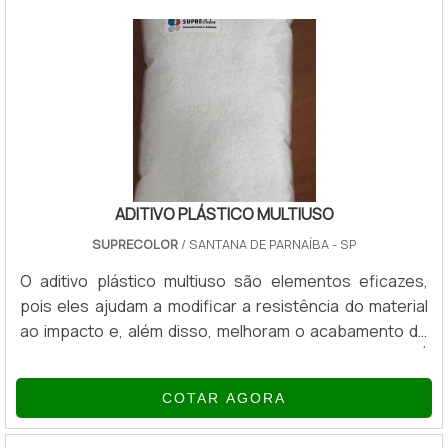
temperaturas. Impermeabilidade.Importância do
catalisadorPor tratar-se de uma tinta com resistência
elevada, é necessário o uso de catalisador p.
ADITIVO PLÁSTICO MULTIUSO
SUPRECOLOR
/ SANTANA DE PARNAÍBA - SP
O aditivo plástico multiuso são elementos eficazes,
pois eles ajudam a modificar a resistência do material
ao impacto e, além disso, melhoram o acabamento do
material, aumentando ou reduzindo a sua dureza. É
visível que os aditivos para plásticos possuem
COTAR AGORA
inúmeros pontos positivos relacionados ao seu uso, os
aditivos para plásticos ainda são ótimos materiais para