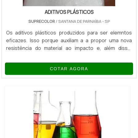
ADITIVOS PLÁSTICOS
SUPRECOLOR
/ SANTANA DE PARNAÍBA - SP
Os aditivos plásticos produzidos para ser elemntos
eficazes. Isso porque auxiliam a a propor uma nova
resistência do material ao impacto e, além disso,
melhoram a finalização do material, aumentando ou
reduzindo a sua dureza. É visível que os aditivos em
COTAR AGORA
plásticos possuem inúmeros pontos positivos
relacionados ao seu uso, os aditivos ainda são ótimos
materiais para reduzir o custo do plástico.É
IMPORTANTE CONFERIR OS TIPOS DE PRODUTOExi...