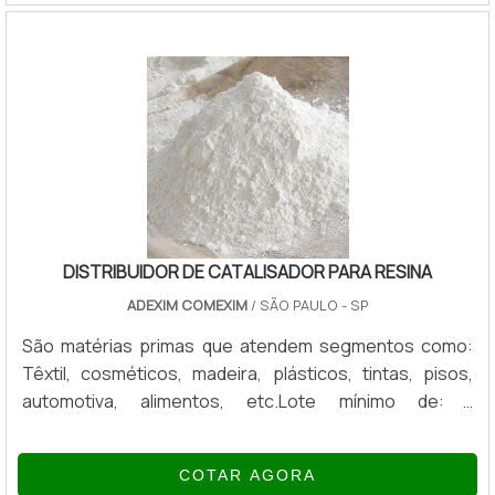
sempre no nível ideal. Os agentes de adesividade são
conhecidos por aumentar a aderência do óleo nas
superfícies, especialmente necessários em máquinas
e ferramentas que trabalha.
DISTRIBUIDOR DE CATALISADOR PARA RESINA
ADEXIM COMEXIM
/ SÃO PAULO - SP
São matérias primas que atendem segmentos como:
Têxtil, cosméticos, madeira, plásticos, tintas, pisos,
automotiva, alimentos, etc.Lote mínimo de: 1
embalagem - 20kgO distribuidor de catalisador para
resina é um produto químico utilizado para promover a
COTAR AGORA
adesão e modificar as propriedades finas das resinas,