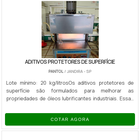
ADITIVOS PROTETORES DE SUPERFÍCIE
PANTOL
/ JANDIRA - SP
Lote mínimo: 20 kg/litrosOs aditivos protetores de
superfície são formulados para melhorar as
propriedades de óleos lubrificantes industriais. Essas
substâncias, quando são formuladas junto ao óleo
base, criam fluidos protetores específicos para cada
COTAR AGORA
utilização nos mais diversos segmentos, como na
indústria mecânica e automobilística. As substâncias
podem ser integradas a diversas tecnologias e