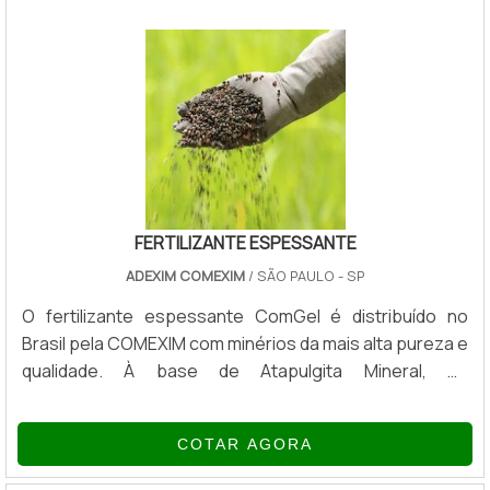
reduzir o custo do plástico.TIPOS DE ADITIVOS PARA
PLÁSTICOSExistem quatro tipos diferentes de modelos
de aditivos de plásticos. São el.
FERTILIZANTE ESPESSANTE
ADEXIM COMEXIM
/ SÃO PAULO - SP
O fertilizante espessante ComGel é distribuído no
Brasil pela COMEXIM com minérios da mais alta pureza e
qualidade. À base de Atapulgita Mineral, os
espessantes inorgânicos ComGel podem ser
aplicados em sistema aquoso, sistema solvente com o
COTAR AGORA
auxílio de um surfactante e em sistemas sem solvente.
Algumas aplicações dos espessantes inorgânicos em