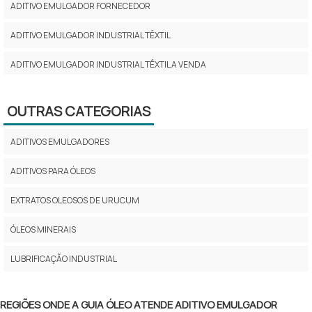
ADITIVO EMULGADOR FORNECEDOR
ADITIVO EMULGADOR INDUSTRIAL TÊXTIL
ADITIVO EMULGADOR INDUSTRIAL TÊXTIL A VENDA
ADITIVO EMULGADOR INDUSTRIAL TEXTIL COMPRAR
OUTRAS CATEGORIAS
ADITIVO EMULGADOR INDUSTRIAL TÊXTIL FABRICANTE
ADITIVOS EMULGADORES
ADITIVO EMULGADOR INDUSTRIAL TÊXTIL PREÇO
ADITIVOS PARA ÓLEOS
ADITIVO EMULGADOR INDUSTRIAL TÊXTIL VALOR
EXTRATOS OLEOSOS DE URUCUM
ADITIVO EMULGADOR ONDE COMPRAR
ÓLEOS MINERAIS
ADITIVO EMULGADOR PELÍCULA
LUBRIFICAÇÃO INDUSTRIAL
ADITIVO EMULGADOR PREÇO
ADITIVO EMULGADOR REDUZIR TENSÃO SUPERFICIAL
REGIÕES ONDE A GUIA ÓLEO ATENDE ADITIVO EMULGADOR