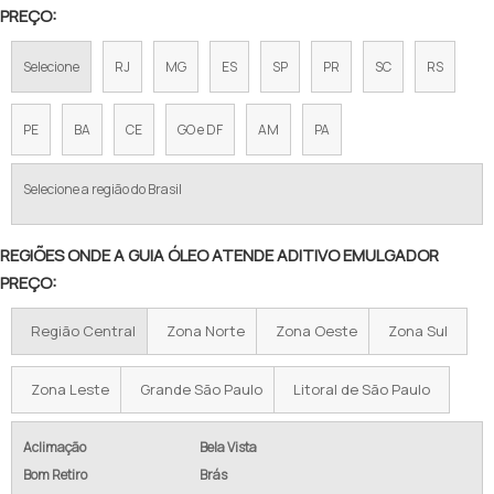
PREÇO:
ADITIVO EMULGADOR RESISTÊNCIA
Selecione
RJ
MG
ES
SP
PR
SC
RS
ADITIVO EMULGADOR SULFONATO
ADITIVO EMULGADOR SULFONATO DE SÓDIO
PE
BA
CE
GO e DF
AM
PA
ADITIVO EMULGADOR SULFONATO DE SÓDIO SINTÉTICO
Selecione a região do Brasil
ADITIVO EMULGADOR VALOR
REGIÕES ONDE A GUIA ÓLEO ATENDE ADITIVO EMULGADOR
ADITIVOS INDÚSTRIA TÊXTIL
PREÇO:
ADITIVOS PARA LUBRIFICANTES INDUSTRIAIS
Região Central
Zona Norte
Zona Oeste
Zona Sul
ADITIVOS PROTETORES DE SUPERFÍCIE
Zona Leste
Grande São Paulo
Litoral de São Paulo
ADITIVOS QUÍMICOS PARA LUBRIFICANTES
COMPRAR ADITIVO EMULGADOR
Aclimação
Bela Vista
Bom Retiro
Brás
COTAÇÃO ADITIVO EMULGADOR