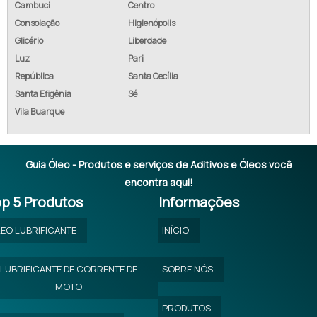
Cambuci
Centro
Consolação
Higienópolis
COTAR ADITIVO EMULGADOR
Glicério
Liberdade
EMPRESA DE ADITIVO EMULGADOR
Luz
Pari
República
Santa Cecília
EMPRESA DE ADITIVO EMULGADOR INDUSTRIAL TÊXTIL
Santa Efigênia
Sé
Vila Buarque
FÁBRICA DE ADITIVO EMULGADOR
Guia Óleo - Produtos e serviços de Aditivos e Óleos você
encontra aqui!
p 5 Produtos
Informações
EO LUBRIFICANTE
INÍCIO
LUBRIFICANTE DE CORRENTE DE
SOBRE NÓS
MOTO
PRODUTOS