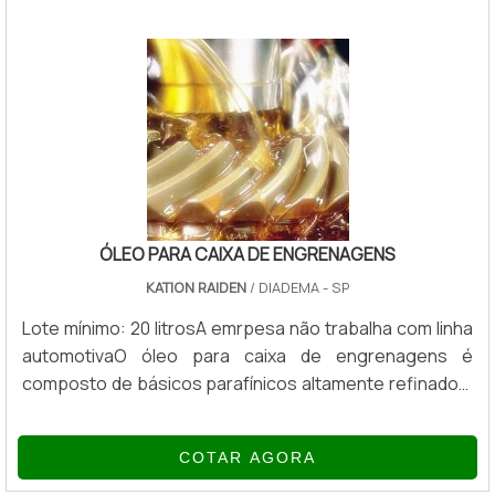
todo mundo: Tintas e revestimentos – Para melhora
das propriedades e características; Adesivos – Em
formulações de adesivos é necessário o uso.
ÓLEO PARA CAIXA DE ENGRENAGENS
KATION RAIDEN
/ DIADEMA - SP
Lote mínimo: 20 litrosA emrpesa não trabalha com linha
automotivaO óleo para caixa de engrenagens é
composto de básicos parafínicos altamente refinados,
contém aditivos de extrema pressão, inibidores de
corrosão, antioxidantes e antiespumantes. Pode ser
COTAR AGORA
usado em todos os tipos de engrenagens em caixas e
tanques submetidas a elevadas pressões e