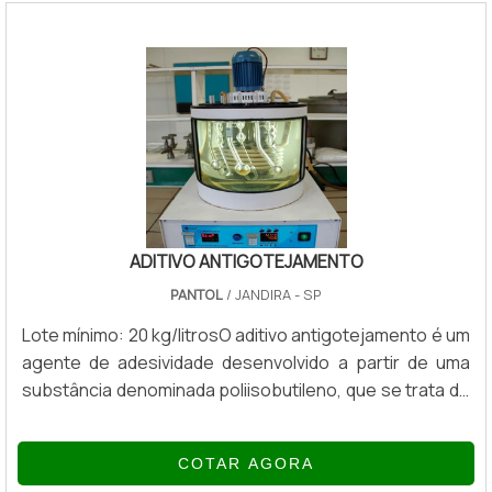
choques.Vantagens do item Baixíssimo odor; Superior
estabilidade química; Evita formação de depósitos sob
condições de altas temperaturas; Excelente capac.
ADITIVO ANTIGOTEJAMENTO
PANTOL
/ JANDIRA - SP
Lote mínimo: 20 kg/litrosO aditivo antigotejamento é um
agente de adesividade desenvolvido a partir de uma
substância denominada poliisobutileno, que se trata de
uma borracha butílica. A função do produto é garantir
que o lubrificante formulado não goteje, não respingue,
COTAR AGORA
não escorra e seja capaz de manter a lubrificação