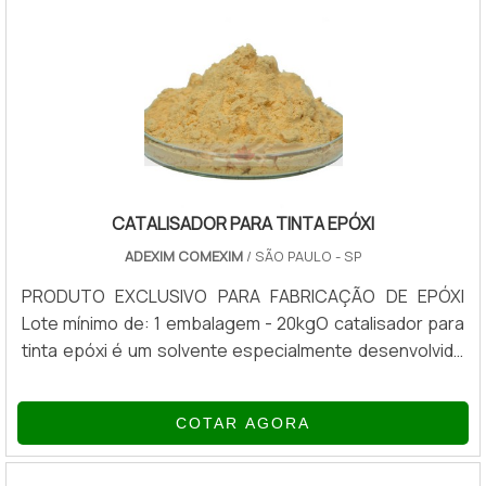
agregadas à tintas, fluidos de corte, água de circuitos
de refrigeração, entre outros elementos. Sempr.
CATALISADOR PARA TINTA EPÓXI
ADEXIM COMEXIM
/ SÃO PAULO - SP
PRODUTO EXCLUSIVO PARA FABRICAÇÃO DE EPÓXI
Lote mínimo de: 1 embalagem - 20kgO catalisador para
tinta epóxi é um solvente especialmente desenvolvido
para a diluição de tinta epóxi. Esse tipo de tinta
apresenta diferenciais em relação a tintas comuns,
COTAR AGORA
como: Alta resistência à ação de produtos químicos e
umidade. Durabilidade e qualidade. Resiste a altas