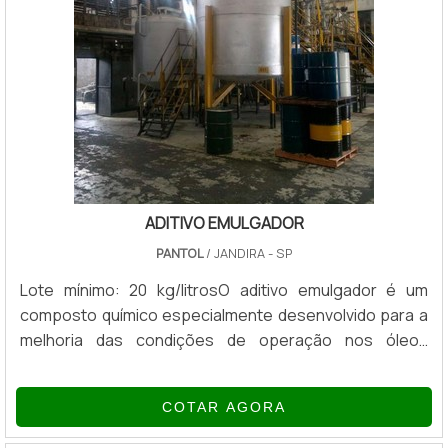
ADITIVO EMULGADOR
PANTOL
/ JANDIRA - SP
Lote mínimo: 20 kg/litrosO aditivo emulgador é um
composto químico especialmente desenvolvido para a
melhoria das condições de operação nos óleos
lubrificantes, conferindo a propriedade de emulsão e
mistura em água. O composto é capaz de reduzir a
COTAR AGORA
tensão superficial e resistência entre dois produtos,
formando uma película estável na interface entre os