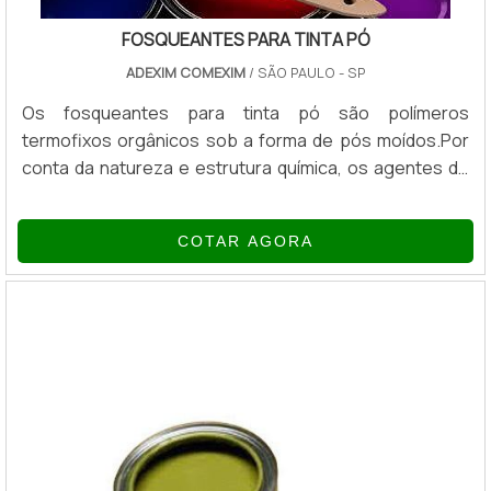
FOSQUEANTES PARA TINTA PÓ
ADEXIM COMEXIM
/ SÃO PAULO - SP
Os fosqueantes para tinta pó são polímeros
termofixos orgânicos sob a forma de pós moídos.Por
conta da natureza e estrutura química, os agentes de
fosqueamento orgânicos podem ser utilizados como
aditivo único ou como um agente “mateante”
COTAR AGORA
suplementar numa variedade de materiais de
revestimento.VANTAGENS DO PRODUTODado o
elevado poder de fosqueamento, as dosagens
necessárias para redução do brilho são baixas o
suficiente para...