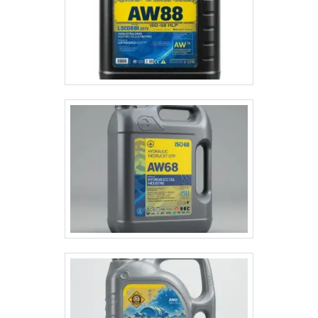
os tipos de correntes: para fornos de panificação, para
fermentadores, para fornos de secagem, para
máquinas de embalagem, para elevação de paletes e
para correntes suspensas. O Clear Chain Lube H1 pode
ser aplicado manualmente com pincel ou com óleo
lubrificante. É mais adequado para aplicação por
pulverização ou gotejamento, utilizando sistemas de
lubrificação automática.