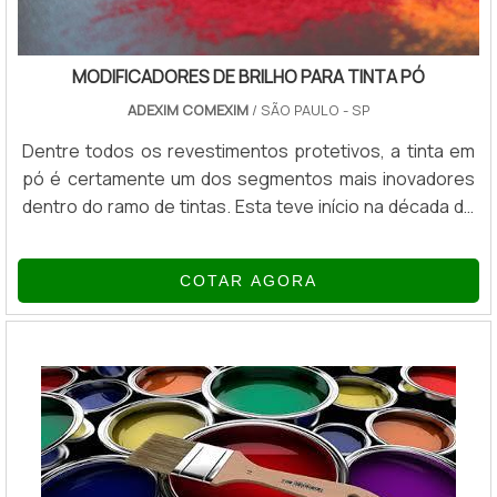
MODIFICADORES DE BRILHO PARA TINTA PÓ
ADEXIM COMEXIM
/ SÃO PAULO - SP
Dentre todos os revestimentos protetivos, a tinta em
pó é certamente um dos segmentos mais inovadores
dentro do ramo de tintas. Esta teve início na década de
50 como isolante elétrico, mas está em constante
crescimento e desenvolvimento até os dias de hoje.
COTAR AGORA
Uns dos principais produtos para a finalização são os
modificadores de brilho para tinta pó.MAIS SOBRE O
PRODUTOA tinta em pó é composta basicamente de 5
tipos diferentes de componen...