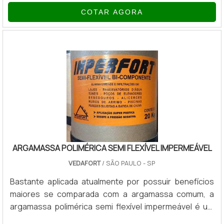
corante hidrossolúvel é um produto que se mistura ou é
COTAR AGORA
diluído mais facilmente na água antes de ser aplicado.
Abaixo algumas possibilidades de aplicação do corante
hidrossolúvel: Bebidas; Laticínios; Queijo; Frios;
Embutidos; Carne; Salsicha; Massa; Molho; Temperos;
Condimentos; Sopas; Mistura para bolo;.
ARGAMASSA POLIMÉRICA SEMI FLEXÍVEL IMPERMEÁVEL
VEDAFORT
/ SÃO PAULO - SP
Bastante aplicada atualmente por possuir benefícios
maiores se comparada com a argamassa comum, a
argamassa polimérica semi flexível impermeável é um
produto bastante utilizado visto sua versatilidade e