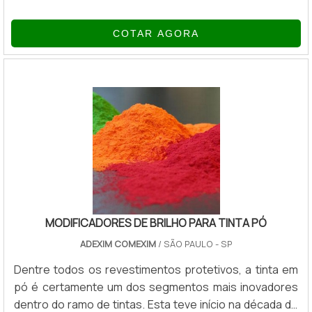
contém aditivos de extrema pressão, inibidores de
corrosão, antioxidantes e antiespumantes. Pode ser
COTAR AGORA
usado em todos os tipos de engrenagens em caixas e
tanques submetidas a elevadas pressões e
choques.Vantagens do item Baixíssimo odor; Superior
estabilidade química; Evita formação de depósitos sob
condições de altas temperaturas; Excelente capac.
MODIFICADORES DE BRILHO PARA TINTA PÓ
ADEXIM COMEXIM
/ SÃO PAULO - SP
Dentre todos os revestimentos protetivos, a tinta em
pó é certamente um dos segmentos mais inovadores
dentro do ramo de tintas. Esta teve início na década de