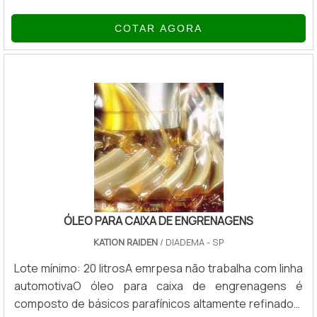
processados durante as operações de produção, o
COTAR AGORA
moinho de laboratório também é essencial para realizar
testes de dispersão em laboratório para se obter
fineza ou dispersar uma fórmula de até 1 galão em cada
lateral.Qualificações de um bom materialCom adição de
esferas de zircônio Silibeads, o consumid.
ÓLEO PARA CAIXA DE ENGRENAGENS
KATION RAIDEN
/ DIADEMA - SP
Lote mínimo: 20 litrosA emrpesa não trabalha com linha
automotivaO óleo para caixa de engrenagens é
composto de básicos parafínicos altamente refinados,