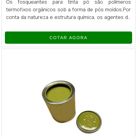
Os fosqueantes para tinta pó são polímeros
termofixos orgânicos sob a forma de pós moídos.Por
conta da natureza e estrutura química, os agentes de
fosqueamento orgânicos podem ser utilizados como
aditivo único ou como um agente “mateante”
COTAR AGORA
suplementar numa variedade de materiais de
revestimento.VANTAGENS DO PRODUTODado o
elevado poder de fosqueamento, as dosagens
necessárias para redução do brilho são baixas o
suficiente para...