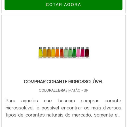
COTAR AGORA
semente do urucum, livre de qualquer componente
artificial e portanto não possui nenhum tipo de
restrição na utilização. Exemplos de queijos onde são
aplicados: Mussarela; Gorgonzola; Provolone; Entre
outros. Como é feito o corante para queij.
COMPRAR CORANTE HIDROSSOLÚVEL
COLORALL BRA
/ MATÃO - SP
Para aqueles que buscam comprar corante
hidrossolúvel, é possível encontrar os mais diversos
tipos de corantes naturais do mercado, somente em
empresas fabricantes ou fornecedores específicos. O