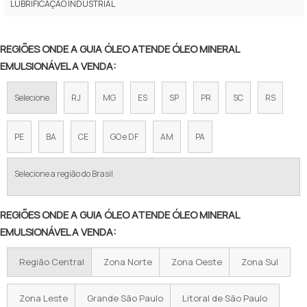
LUBRIFICAÇÃO INDUSTRIAL
OLEO MINERAL MOTOR
COMPRAR OLEO MINERAL
REGIÕES ONDE A GUIA ÓLEO ATENDE ÓLEO MINERAL
EMULSIONÁVEL A VENDA:
OLEO DE MINERAL
Selecione
RJ
MG
ES
SP
PR
SC
RS
ÓLEO MINERAL EMULSIONÁVEL ONDE COMPRAR
COMPRAR ÓLEO MINERAL EMULSIONÁVEL
PE
BA
CE
GO e DF
AM
PA
COTAÇÃO ÓLEO MINERAL EMULSIONÁVEL
Selecione a região do Brasil
COTAR ÓLEO MINERAL EMULSIONÁVEL
REGIÕES ONDE A GUIA ÓLEO ATENDE ÓLEO MINERAL
EMPRESA DE ÓLEO MINERAL EMULSIONÁVEL
EMULSIONÁVEL A VENDA:
FÁBRICA DE ÓLEO MINERAL EMULSIONÁVEL
Região Central
Zona Norte
Zona Oeste
Zona Sul
FABRICANTE DE ÓLEO MINERAL EMULSIONÁVEL
Zona Leste
Grande São Paulo
Litoral de São Paulo
FORNECEDOR DE ÓLEO MINERAL EMULSIONÁVEL