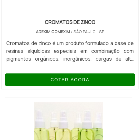
CROMATOS DE ZINCO
ADEXIM COMEXIM
/ SÃO PAULO - SP
Cromatos de zinco é um produto formulado a base de
resinas alquídicas especiais em combinação com
pigmentos orgânicos, inorgânicos, cargas de alta
qualidade e solventes aromáticos e alifáticos, isento de
benzeno, com alto teor de cromato, proporcionando
COTAR AGORA
ótima aderência às superfícies, rápida secagem, fácil
aplicação, ótima flexibilidade e resistências as
intempéries. INFORMAÇÕES SOBRE O PRODUTOO uso
é indicado para aplicações de fins an...