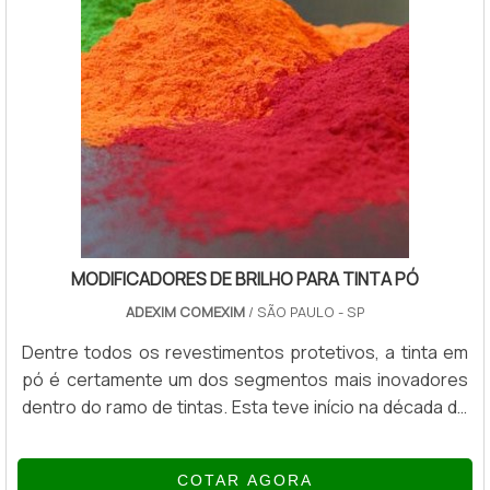
MODIFICADORES DE BRILHO PARA TINTA PÓ
ADEXIM COMEXIM
/ SÃO PAULO - SP
Dentre todos os revestimentos protetivos, a tinta em
pó é certamente um dos segmentos mais inovadores
dentro do ramo de tintas. Esta teve início na década de
50 como isolante elétrico, mas está em constante
crescimento e desenvolvimento até os dias de hoje.
COTAR AGORA
Uns dos principais produtos para a finalização são os