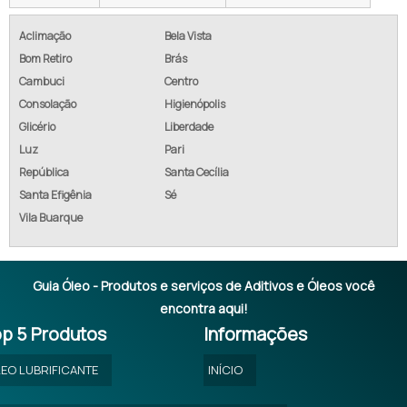
GRAXA LUBRIFICANTE COM BASE DE ÓLEO MINERAL G 67
Aclimação
Bela Vista
Bom Retiro
Brás
LUBRIFICAÇÃO DE FIBRAS TÊXTEIS
Cambuci
Centro
Consolação
Higienópolis
ÓLEO MINERAL EMULSIONÁVEL A 2
Glicério
Liberdade
ÓLEO MINERAL EMULSIONÁVEL A VENDA
Luz
Pari
República
Santa Cecília
ÓLEO MINERAL EMULSIONÁVEL COMPRAR
Santa Efigênia
Sé
Vila Buarque
ÓLEO MINERAL EMULSIONÁVEL COTAÇÃO
Guia Óleo - Produtos e serviços de Aditivos e Óleos você
encontra aqui!
p 5 Produtos
Informações
EO LUBRIFICANTE
INÍCIO