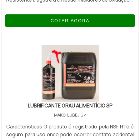
circulação de óleo
moderada e remover excesso; isso evita acúmulo
corrosão Aumenta a vida útil dos componentes e
abrasivo e permite o lubrificante penetrar. Reaplicar
lubrificantes, protegendo-os contra a corrosão
a cada 200–400 km em seco ou após cada passeio
COTAR AGORA
Propriedades de extrema pressão protegem contra
molhado ajuda a melhorar vida útil e garante um
cargas de choque Descrição do produto A Food
excelente comportamento da transmissão.
Grease HD é uma graxa de alta qualidade, resistente à
Benefício direto: menos ajustes e custos, e disso
água, para uso em ambientes de produção de
resulta maior confiabilidade.
alimentos, produtos farmacêuticos e bebidas, onde
pode ocorrer contato acidental com alimentos e é
Redução de atrito comprovada: menos perda de
necessária alta resistência ao desgaste. Projetada
watts em testes
para aplicações onde a lavagem frequente da planta é
a norma. A linha Food Grease HD é adequada para todos
Manutenção preventiva: intervalos de aplicação
os tipos de rolamentos. Aplicações Todos os mancais
que prolongam a vida útil
de deslizamento e de rolamento, buchas, corrediças e
LUBRIFICANTE GRAU ALIMENTÍCIO SP
Melhor resposta de marcha: trocas mais suaves e
guias. Também adequado para áreas molhadas e
MAKO-LUBE
/ SP
laváveis, além de todas as aplicações de graxa multiuso
redução de ruído
nas indústrias alimentícia e outras indústrias limpas.
Características O produto é registrado pela NSF H1 e é
Pequenas economias de desgaste acumulam-se:
seguro para uso onde pode ocorrer contato acidental
10% menos troca de peças reduz custos anuais