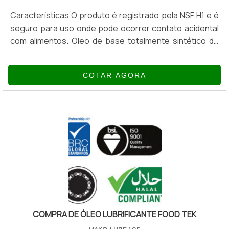
(agulha dosadora, panos, calibrador) para execução
deslizantes em equipamentos de processamento
Características O produto é registrado pela NSF H1 e é
padronizada em atendimentos rápidos.
seguro para uso onde pode ocorrer contato acidental
com alimentos. Óleo de base totalmente sintético de
Inspecione e meça desgaste: substitua corrente se
primeira linha, que aumenta os intervalos de
alongamento exceder 0,5%.
lubrificação e a vida útil da corrente Excelente EP e
COTAR AGORA
antidesgaste prolongam a vida útil da corrente e
Limpe, aplique pingos em cada rolete e remova
reduzem o desgaste da corrente Fluido de média
excesso em 3 voltas.
viscosidade penetra em elos e pinos Estável
termicamente em baixas temperaturas, ambiente e
Registre odores, ruído e quilometragem; ajuste
altas de -43°C a +180°C Excelente adesão - não goteja
intervalo conforme condições.
nem salta Deixa uma película fina que não atrai
contaminação Alto índice de viscosidade retém a
Nossa experiência mostra: documentação simples
viscosidade em temperaturas elevadas Descrição do
transforma opinião em informação acionável para
produto CLEAR CHAIN ​​LUBE H1 é um lubrificante de
oficinas e ciclistas.
correntes sintético de alta qualidade, de grau
Consulte relatórios práticos antes da compra,
alimentício, especialmente formulado para lubrificar
COMPRA DE ÓLEO LUBRIFICANTE FOOD TEK
aplique protocolos padronizados e use nossa
correntes de transmissão e transporte. A durabilidade
experiência para decisões seguras e manutenção