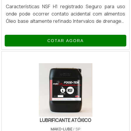
para aplicações que exigem a aplicação por
Características NSF H1 registrado Seguro para uso
Aplicação correta exige precisão: pingar lubrificante
pulverização. Aplicações Mancais lisos e antifricção,
onde pode ocorrer contato acidental com alimentos
em cada rolete enquanto pedala retrocedendo três
buchas, corrediças, engrenagens abertas e guias.
Óleo base altamente refinado Intervalos de drenagem
voltas completas, depois remover excesso com
Aplicações em altas e baixas temperaturas. Excelente
estendidos Baixo coeficiente de atrito Reduz o
pano. Essa rotina, adotada por profissional em
para áreas molhadas e laváveis, todas as aplicações de
desgaste e aumenta a lubrificação Oxidação e
equipe de corrida, evita acúmulo e respingo.
graxa para serviços pesados ​​nas indústrias alimentícia
COTAR AGORA
corrosão inibidas Reduz lodo e resíduos Baixa
Consulte tabelas de intervalos por condições (seca:
e de limpeza, onde se deseja uma graxa do tipo spray.
formação de espuma Reduz o risco de cavitação e
150–250 km; chuva: 50–100 km) e registre em planilha
danos à bomba Descrição do produto Os Fluidos
de manutenção para comparação de experiência
Hidráulicos FOOD-TEK HD são óleos hidráulicos de alta
entre bicicletas; informação coletada otimiza
qualidade, de longa duração e grau alimentício,
escolha do próximo produto.
fabricados a partir de óleos básicos sintéticos
Para oficinas, nossa recomendação inclui testes A/B
altamente refinados. São projetados para sistemas
com lubrificantes cerâmicos vs. à base de óleo:
nas áreas de processamento e embalagem de
medir ruído, eficiência e desgaste após 200 km.
alimentos, bebidas e produtos farmacêuticos, onde é
Profissional deve documentar resultados e
necessário um lubrificante limpo e atóxico. Aplicações
compartilhar informação com ciclistas patrocinados.
• Sistemas hidráulicos • Bombas hidráulicas •
LUBRIFICANTE ATÓXICO
Consulte também ficha de dados de segurança
Engrenagens hidrostáticas e sistemas de controle •
MAKO-LUBE
/ SP
antes de compra e mantenha kit de aplicação
Sistemas de circulação de óleos • Rolamentos e guias