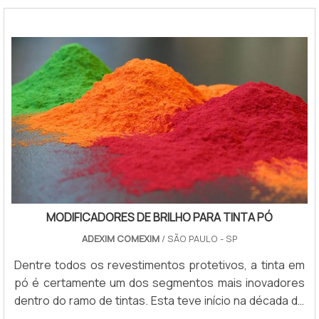
W em drivetrain antigo) ajuda a comparar opções. O
melhor lubrificante para seu caso oferece equilíbrio
entre limpeza e proteção.
Considere compatibilidade e aplicação: cera líquida
oferece limpeza e menores repintes, óleo sintético
penetra bem em elos, e lubrificantes à base de PTFE
proporcionam repelência à água. Para uso urbano o
principal critério é limpeza fácil; para longas
distâncias, prioridade é durabilidade. Teste prático:
aplique em 100 km e registre ruído e necessidade de
reaplicação para validar o lubrificante ideal.
MODIFICADORES DE BRILHO PARA TINTA PÓ
Preço e frequência de manutenção afetam custo por
ADEXIM COMEXIM
/ SÃO PAULO - SP
quilômetro: um lubrificante mais caro que exige
Dentre todos os revestimentos protetivos, a tinta em
aplicação a cada 300 km pode sair mais barato que
pó é certamente um dos segmentos mais inovadores
um barato aplicado a cada 50 km. O melhor produto
dentro do ramo de tintas. Esta teve início na década de
oferece previsibilidade de intervalo entre
50 como isolante elétrico, mas está em constante