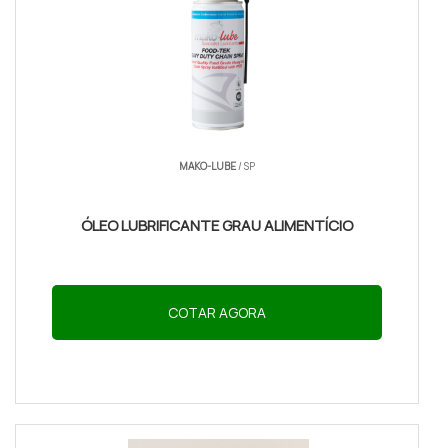
excessiva. Para usos mistos, escolha base com ptfe
ou óleo+ptfe conforme prioridade entre limpeza e
durabilidade.
Oleo lubrificante: proteção contínua, melhor em
molhado e longas distâncias
MAKO-LUBE
/ SP
Cera corrente: mínimo acúmulo de sujeira,
reaplicações regulares
ÓLEO LUBRIFICANTE GRAU ALIMENTÍCIO
ptfe: baixa fricção, indicado para setups secos ou
híbridos
Escolha a base segundo ambiente: óleo para chuva,
COTAR AGORA
cera para limpeza e ptfe para baixo atrito em seco.
Defina a base conforme condição de uso; opte por
oleo lubrificante para proteção constante ou por
cera/ptfe para menos sujeira e maior suavidade.