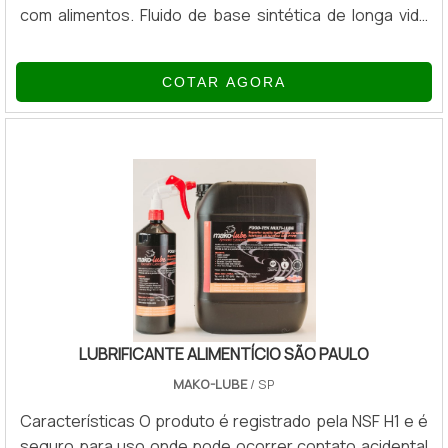
um spray geral para oficinas que lubrifica, protege e
IMEDIATO
com alimentos. Fluido de base sintética de longa vida
limpa componentes. O Food-Tek Multi-Lube possui
útil, intervalos de drenagem estendidos Excelente
Lojas físicas especializadas oferecem orientação
aditivos anticorrosivos e antioxidantes e um carreador
demulsibilidade permite drenagem rápida e fácil do
técnica e permitem checar tamanho de embalagem
que, ao evaporar, deixa uma película lubrificante que
COTAR AGORA
excesso de água no equipamento, prolongando a vida
no momento, mas o Mercado Livre costuma trazer
protege contra a corrosão e reduz o desgaste e o
útil Alto índice de viscosidade mantém a viscosidade em
variedade e ofertas pontuais. Ao comparar preco,
atrito. Aplicações Adequado para todos os tipos de
altas temperaturas A oxidação e a corrosão são
priorize o custo por mililitro: embalagens de 50–120
correntes, rolamentos, superfícies deslizantes e
inibidas, reduzindo a formação de lodo e resíduos Alta
ml variam bastante. Verifique informações do
pontos de lubrificação abertos em máquinas nas
adesão protege as engrenagens mesmo na partida
anunciante, avaliações e prazo de envio para
indústrias alimentícia, de bebidas e farmacêutica.
Descrição do produto Os óleos Food-Tek Translube
garantir que o produto listado corresponda ao uso
Também adequado para uso em transportadores de
são óleos para engrenagens sintéticos de alta
(cidade, lama, trilha). Produtos com especificação
ripas em fábricas de engarrafamento como uma
qualidade, de longa duração, de grau alimentício, para
para clima seco ou molhado justificam diferenças de
alternativa de "lubrificante seco" para água e sabão.
todos os tipos de caixas de engrenagens, incluindo
preco.
temperaturas extremas. O fluido de base sintética
Ao pesquisar produtos online, filtre por tamanho e
ajuda a aumentar a vida útil do produto e a estender
LUBRIFICANTE ALIMENTÍCIO SÃO PAULO
tipo (seco, úmido, cerâmico) e use Mercado Livre
significativamente o intervalo de troca de óleo. Os
MAKO-LUBE
/ SP
para ler avaliações reais de uso. Para correntes com
óleos Food-Tek Translube são projetados para
mais de 2.000 km, opte por frascos maiores: o preco
estender os intervalos de relubrificação e troca de
Características O produto é registrado pela NSF H1 e é
por aplicação cai em embalagens de 100–120 ml.
óleo com seu exclusivo pacote de aditivos, que
seguro para uso onde pode ocorrer contato acidental