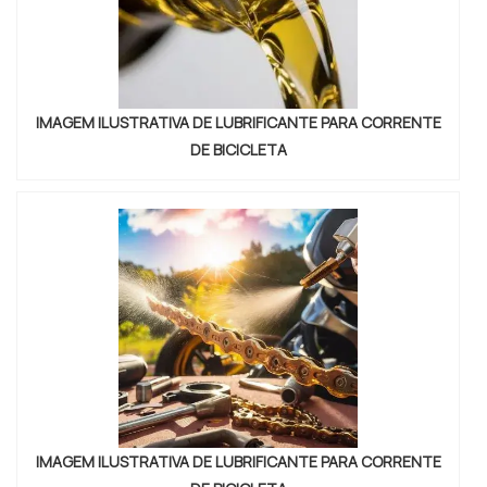
AUMENTAR A VIDA ÚTIL
Aplicar o lubrificante para corrente de bicicleta
corretamente preserva engrenagens e reduz atrito.
Uma corrente limpa antes da aplicação evita
IMAGEM ILUSTRATIVA DE LUBRIFICANTE PARA CORRENTE
acúmulo de sujeira e garante penetração uniforme
DE BICICLETA
do lubrificante para máxima proteção.
ROTINA PRÁTICA DE 5 MINUTOS PARA
PROTEGER TRANSMISSÃO
Comece com a corrente limpa: use uma escova firme
e desengraxante suave, removendo partículas
visíveis de sujeira entre elos. Após enxaguar, seque
com pano e aplique o lubrificante para corrente de
bicicleta pingando nas juntas enquanto pedala ao
contrário. Essa sequência evita que sujeira se
misture ao lubrificante e melhora imediata da fluidez
IMAGEM ILUSTRATIVA DE LUBRIFICANTE PARA CORRENTE
da transmissão.