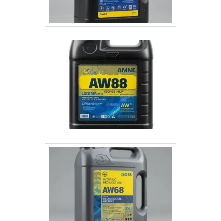
temperatura, além de outras aplicações industriais de
e remova o excesso. Isso reduz atrito mensurável e
alta temperatura. Aplicações Todos os tipos de
evita acúmulo de sujeira que acelera desgaste nos
correntes na indústria alimentícia, fornos de
pinhões e coroas.
panificação, fornos e estufas de alta temperatura,
Em termos práticos, use lubrificantes secos em
correntes aéreas para pintura e revestimento em pó.
ambientes poeirentos e lubrificantes úmidos para
chuva ou uso intenso; em percursos urbanos
semanais, lubrifique a cada 150–200 km.
Monitoramento simples, como som de atrito ou troca
de marcha imprecisa, indica necessidade imediata
de reaplicação.
Para implementação imediata: mantenha uma
embalagem apropriada no kit de ferramentas, um
pincel fino ou aplicador e um pano de microfibra.
Técnicas rápidas de aplicação e limpeza evitam
gastos com substituição prematura de cassette,
corrente e coroas, preservando eficiência e