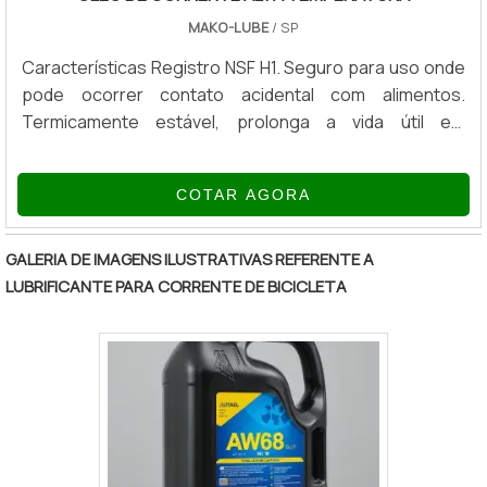
Food-Tek é fabricado sob as condições controladas
Adote produtos conforme o ambiente: rotina
MAKO-LUBE
/ SP
necessárias para a produção de um lubrificante 3H de
simples de limpeza, aplicação pontual e medição
contato total com alimentos. Aplicações O óleo de grau
regular garantem desempenho e menor custo a
Características Registro NSF H1. Seguro para uso onde
alimentício Food-Tek 3H Spray é particularmente
longo prazo.
pode ocorrer contato acidental com alimentos.
adequado para selos, placas de moedores,
Termicamente estável, prolonga a vida útil em
CONCLUSÃO
misturadores e fatiadores onde o contato com os
temperaturas mais altas de até +200°C Fluido de base
alimentos não pode ser evitado.
Escolher e aplicar corretamente o lubrificante para
sintética Longa vida útil, vida útil úmida prolongada do
COTAR AGORA
corrente de bicicleta reduz desgaste, melhora
lubrificante Penetra links e pins Aumenta a vida útil da
eficiência e evita falhas mecânicas. As decisões
corrente e reduz o desgaste Excelente aderência,
simples — tipo de lubrificante e frequência — têm
totalmente resistente à água Alto índice de viscosidade
GALERIA DE IMAGENS ILUSTRATIVAS REFERENTE A
impacto direto na durabilidade da transmissão.
retém a viscosidade em temperaturas mais altas
LUBRIFICANTE PARA CORRENTE DE BICICLETA
Descrição do produto O Chain Oil AF é um lubrificante
PRIORIZE MANUTENÇÃO PRÁTICA
sintético de alta qualidade para correntes, de grau
ANTES DE TROCAR COMPONENTES
alimentício, para todos os tipos de correntes e em
todas as aplicações, incluindo altas temperaturas. O
A rotina mínima recomendada combina limpeza leve
fluido de base sintética ajuda a aumentar a vida útil do
e lubrificação aplicada corretamente: limpe
produto em contato com a água e da corrente. O Chain
resíduos soltos com um pano, aplique lubrificante
Oil AF pode ser usado em fornos de cozimento de alta
para corrente de bicicleta na parte interna dos elos