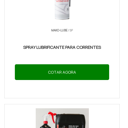
TIPOS E BASES DE LUBRIFICANTE
PARA CORRENTE DE BICICLETA:
ÓLEO, CERA E PTFE
Escolher a base correta altera atrito, vida útil e
MAKO-LUBE
/ SP
desempenho. Esta seção compara óleo, cera e PTFE
para lubrificante para corrente de bicicleta,
SPRAY LUBRIFICANTE PARA CORRENTES
destacando quando cada base traz benefício
prático imediato.
COMO A QUÍMICA DA BASE DITA
COTAR AGORA
FREQUÊNCIA DE MANUTENÇÃO E
SENSAÇÃO AO PEDALAR
Oleo lubrificante líquido penetra entre pino e rolete,
reduzindo desgaste em trechos urbanos e trilhas.
Um oleo lubrificante à base mineral facilita remoção
de sujeira e reengraxes rápidos; variantes
sintéticas do oleo lubrificante mantêm viscosidade