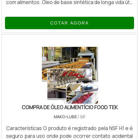
com alimentos. Óleo de base sintética de longa vida útil,
significativamente.
vida útil úmida prolongada do lubrificante Excelentes
propriedades de penetração liberam porcas,
Aplique o produto adequado, siga frequência de
COTAR AGORA
parafusos e roscas corroídos Contém PTFE com maior
manutenção e priorize limpeza: assim maximiza
resistência ao desgaste Verdadeiramente
desempenho, prolonga componentes e obtém
multifuncional pode substituir muitos produtos de
resultado excelente nas próximas saídas.
oficina Excelente produto de revestimento que
ONDE COMPRAR E CUSTOS:
protege contra corrosão por atrito, desgaste e
MERCADO, PREÇO, TAMANHO E
rangidos Resistente à água, penetra na umidade e na
COMPARAÇÃO DE PRODUTOS
água, evitando a corrosão dos componentes. Ampla
faixa de temperatura -40°C a +180°C Descrição do
Comprar lubrificante para corrente hoje combina
produto O Food-Tek Multi-Lube é um lubrificante
conveniência online e análise de preço; concentre-
alimentício de alta qualidade, enriquecido com uma
se em vendedores confiáveis como Mercado Livre
suspensão estável de PTFE (comumente conhecido
para comparar preço, tamanho e tipos de produtos
COMPRA DE ÓLEO ALIMENTÍCIO FOOD TEK
como Teflon) para proporcionar resistência superior
antes da compra.
MAKO-LUBE
/ SP
ao atrito e ao desgaste. Foi desenvolvido como um
lubrificante verdadeiramente multifuncional para
MAPEAMENTO RÁPIDO DE OPÇÕES PARA
Características O produto é registrado pela NSF H1 e é
penetrar e proteger correntes e roscas, além de ser
DECIDIR POR CUSTO-BENEFÍCIO
seguro para uso onde pode ocorrer contato acidental