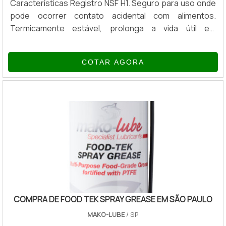
penetrar e proteger correntes e roscas, além de ser
(Mercado Livre) — ideal para frascos pequenos
Características Registro NSF H1. Seguro para uso onde
um spray geral para oficinas que lubrifica, protege e
pode ocorrer contato acidental com alimentos.
Melhor custo-benefício: embalagens de 100–120
limpa componentes. O Food-Tek Multi-Lube possui
Termicamente estável, prolonga a vida útil em
ml por menor preco por ml
aditivos anticorrosivos e antioxidantes e um carreador
temperaturas mais altas de até +200°C Fluido de base
que, ao evaporar, deixa uma película lubrificante que
sintética Longa vida útil, vida útil úmida prolongada do
Uso profissional: produtos concentrados ou
protege contra a corrosão e reduz o desgaste e o
COTAR AGORA
lubrificante Penetra links e pins Aumenta a vida útil da
cerâmicos para intervalos maiores entre aplicações
atrito. Aplicações Adequado para todos os tipos de
corrente e reduz o desgaste Excelente aderência,
correntes, rolamentos, superfícies deslizantes e
totalmente resistente à água Alto índice de viscosidade
Calcule preco por ml e combine com o tamanho
pontos de lubrificação abertos em máquinas nas
retém a viscosidade em temperaturas mais altas
ideal: 100–120 ml rende mais e reduz visitas à oficina.
indústrias alimentícia, de bebidas e farmacêutica.
Descrição do produto O Chain Oil AF é um lubrificante
Também adequado para uso em transportadores de
Escolha baseado em preco por ml, tipo de uso e
sintético de alta qualidade para correntes, de grau
ripas em fábricas de engarrafamento como uma
tamanho do frasco; priorize produtos com
alimentício, para todos os tipos de correntes e em
alternativa de "lubrificante seco" para água e sabão.
avaliações reais no Mercado Livre e etiquetas
todas as aplicações, incluindo altas temperaturas. O
técnicas claras.
fluido de base sintética ajuda a aumentar a vida útil do
produto em contato com a água e da corrente. O Chain
USO PROFISSIONAL E EXPERIÊNCIA
Oil AF pode ser usado em fornos de cozimento de alta
PRÁTICA: RECOMENDAÇÕES DE
COMPRA DE FOOD TEK SPRAY GREASE EM SÃO PAULO
temperatura, além de outras aplicações industriais de
QUEM É PROFISSIONAL
MAKO-LUBE
/ SP
alta temperatura. Aplicações Todos os tipos de